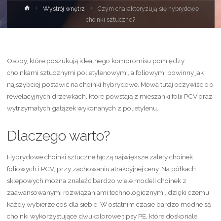
Strona
Wystrój wnętrz
Czym charakteryzują się hybrydowe
główna
choinki sztuczne?
Osoby, które poszukują idealnego kompromisu pomiędzy
choinkami sztucznymi polietylenowymi, a foliowymi powinny jak
najszybciej postawić na choinki hybrydowe. Mowa tutaj oczywiście o
rewelacyjnych drzewkach, które powstają z mieszanki folii PCV oraz
wytrzymałych gałązek wykonanych z polietylenu.
Dlaczego warto?
Hybrydowe choinki sztuczne łączą największe zalety choinek
foliowych i PCV, przy zachowaniu atrakcyjnej ceny. Na półkach
sklepowych można znaleźć bardzo wiele modeli choinek z
zaawansowanymi rozwiązaniami technologicznymi, dzięki czemu
każdy wybierze coś dla siebie. W ostatnim czasie bardzo modne są
choinki wykorzystujące dwukolorowe tipsy PE, które doskonale