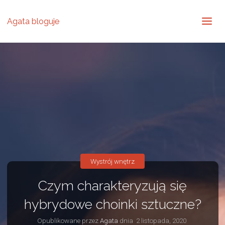
Agata bloguje
Wystrój wnętrz
Czym charakteryzują się
hybrydowe choinki sztuczne?
Opublikowane przez
Agata
dnia
2 listopada, 2020