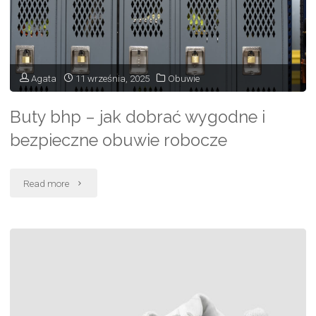
co
zwrócić
uwagę
Agata
11 września, 2025
Obuwie
przed
Buty bhp – jak dobrać wygodne i
zakupem
bezpieczne obuwie robocze
butów
"Buty
Read more
ślubnych"
bhp
–
jak
dobrać