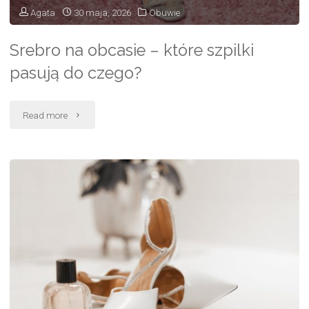
wkładka"
Agata
30 maja, 2026
Obuwie
Srebro na obcasie – które szpilki
pasują do czego?
"Srebro
Read more
na
obcasie
–
które
szpilki
pasują
do