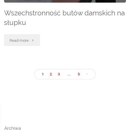
Wszechstronność butów damskich na
słupku
"Wszechstronność
Read more
butów
damskich
1
2
3
…
5
na
Stronicowanie
słupku"
wpisów
Archiwa