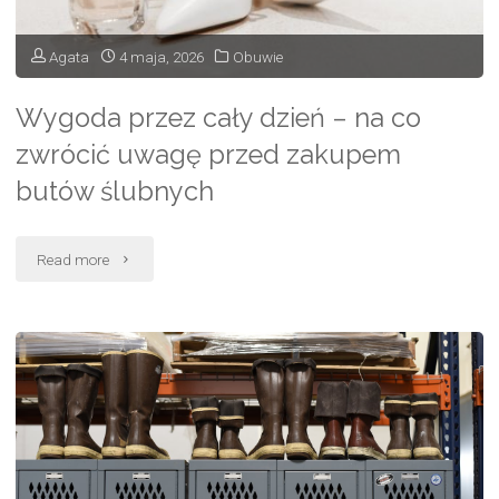
czego?"
Agata
4 maja, 2026
Obuwie
Wygoda przez cały dzień – na co
zwrócić uwagę przed zakupem
butów ślubnych
"Wygoda
Read more
przez
cały
dzień
–
na