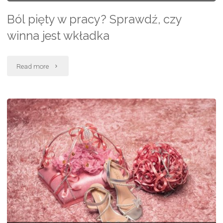
Ból pięty w pracy? Sprawdź, czy
winna jest wkładka
"Ból
Read more
pięty
w
pracy?
Sprawdź,
czy
winna
jest