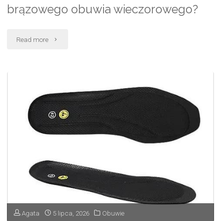
brązowego obuwia wieczorowego?
"Skąd
Read more
bierze
się
popularność
brązowego
obuwia
wieczorowego?"
Agata
5 lipca, 2026
Obuwie