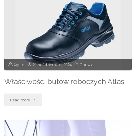
rozwiązania
na
co
dzień"
Agata
21 października, 2024
Obuwie
Właściwości butów roboczych Atlas
"Właściwości
Read more
butów
roboczych
Atlas"