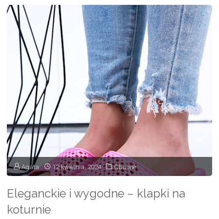
w
modzie
obuwniczej"
Agata
12 kwietnia, 2024
Obuwie
Eleganckie i wygodne – klapki na
koturnie