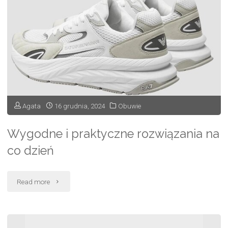
wygodne
i
bezpieczne
obuwie
robocze"
Agata
16 grudnia, 2024
Obuwie
Wygodne i praktyczne rozwiązania na
co dzień
"Wygodne
Read more
i
praktyczne