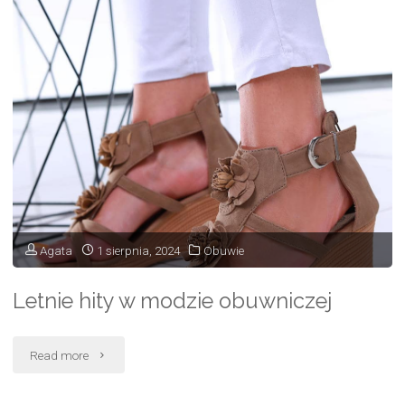
Agata
1 sierpnia, 2024
Obuwie
Letnie hity w modzie obuwniczej
"Letnie
Read more
hity