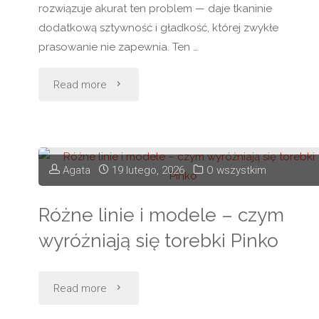
rozwiązuje akurat ten problem — daje tkaninie
dodatkową sztywność i gładkość, której zwykłe
prasowanie nie zapewnia. Ten …
"Krochmal
Read more
w
sprayu
Agata
19 lutego, 2026
O wszystkim
–
Różne linie i modele – czym
jak
wyróżniają się torebki Pinko
go
używać,
"Różne
Read more
żeby
linie