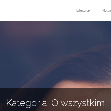
Przejdź
Lifestyle
Mod
do
treści
Kategoria:
O wszystkim