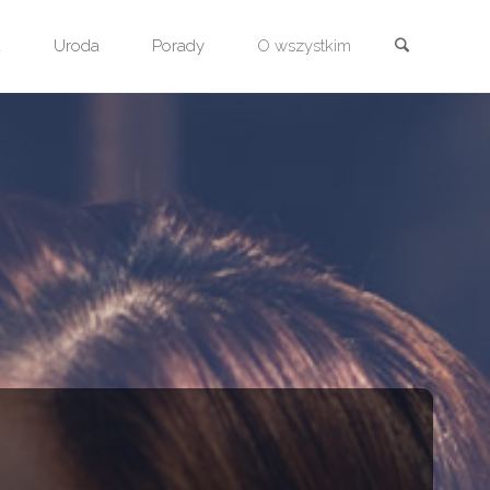
Szukaj
a
Uroda
Porady
O wszystkim