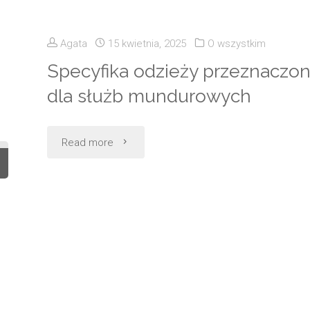
kupić
bilety
Agata
15 kwietnia, 2025
O wszystkim
MPK
Specyfika odzieży przeznaczon
dla służb mundurowych
wygodnie
i
"Specyfika
Read more
bez
odzieży
stresu?"
przeznaczonej
dla
służb
mundurowych"