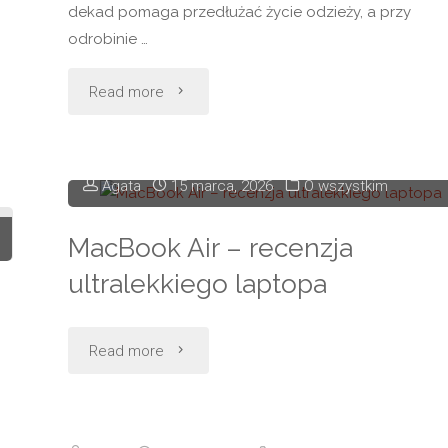
dekad pomaga przedłużać życie odzieży, a przy
odrobinie …
"Zmień
Read more
kolor
ubrań
Agata
15 marca, 2026
O wszystkim
zamiast
MacBook Air – recenzja
je
ultralekkiego laptopa
wyrzucać
"MacBook
Read more
–
Air
co
–