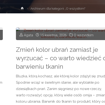
Strona
Archiwum dla kategorii „O wszystkim"
główna
Agata
15 kwietnia, 2026
O wszystkim
Zmień kolor ubrań zamiast je
wyrzucać – co warto wiedzieć 
barwieniu tkanin
Bluzka, którą kochasz, ale której kolor zdążył się znud
ym
Spodnie wciąż w świetnym stanie, ale wyblakłe po
dziesiątkach prań. Zanim sięgniesz po nowe rzeczy,
warto rozważyć opcję, którą wiele osób omija – zmia
koloru ubrania. Barwnik do tkanin to produkt, który o