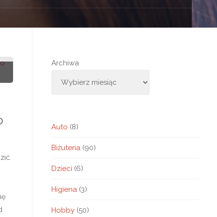
Archiwa
o
Auto
(8)
Biżuteria
(90)
zić.
Dzieci
(6)
Higiena
(3)
nę
d
Hobby
(50)