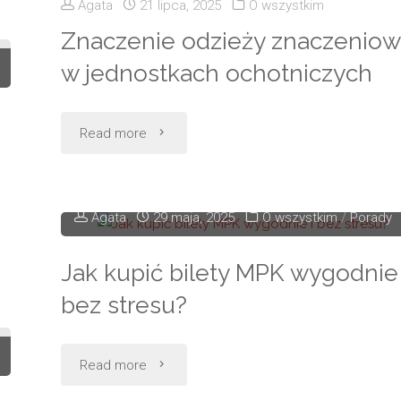
warto
Agata
21 lipca, 2025
O wszystkim
recenzja
Znaczenie odzieży znaczeniow
wiedzieć
w jednostkach ochotniczych
ultralekkiego
o
laptopa"
barwieniu
"Znaczenie
Read more
tkanin"
odzieży
znaczeniowej
Agata
29 maja, 2025
O wszystkim
/
Porady
w
Jak kupić bilety MPK wygodnie 
jednostkach
bez stresu?
ochotniczych"
"Jak
Read more