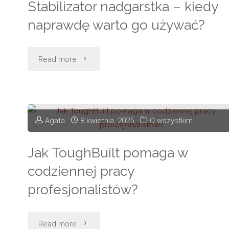
Stabilizator nadgarstka – kiedy
do
naprawdę warto go używać?
Łodzi
–
"Stabilizator
Read more
jak
nadgarstka
zaplanować
–
wyjazd,
Agata
8 kwietnia, 2025
O wszystkim
kiedy
który
Jak ToughBuilt pomaga w
naprawdę
zostanie
codziennej pracy
warto
profesjonalistów?
w
go
pamięci?"
używać?"
"Jak
Read more