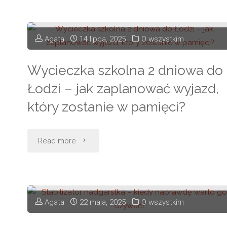
koszula
i
leżała
Agata
14 lipca, 2025
O wszystkim
modele
jak
Wycieczka szkolna 2 dniowa do
–
nowa?"
Łodzi – jak zaplanować wyjazd,
czym
który zostanie w pamięci?
wyróżniają
się
"Wycieczka
Read more
torebki
szkolna
Pinko"
2
Agata
22 maja, 2025
O wszystkim
dniowa