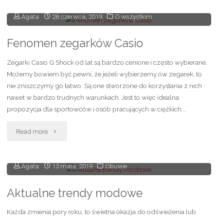
dla
Agata
28 czerwca, 2019
O wszystkim
mężczyzny
lubiącego
Fenomen zegarków Casio
adrenalinę"
Zegarki Casio G Shock od lat są bardzo cenione i często wybierane.
Możemy bowiem być pewni, że jeżeli wybierzemy ów zegarek, to
nie zniszczymy go łatwo. Są one stworzone do korzystania z nich
nawet w bardzo trudnych warunkach. Jest to więc idealna
propozycja dla sportowców i osób pracujących w ciężkich …
"Fenomen
Read more
zegarków
Agata
13 maja, 2019
Obuwie
Casio"
Aktualne trendy modowe
Każda zmienia pory roku, to świetna okazja do odświeżenia lub