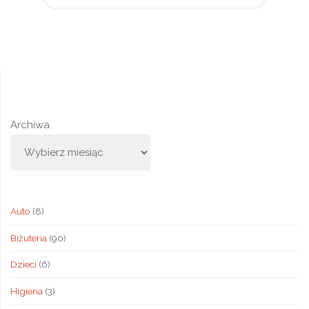
Stronicowanie
klasy"
wpisów
Archiwa
Auto
(8)
Biżuteria
(90)
Dzieci
(6)
Higiena
(3)