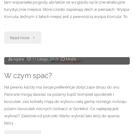
tam wspaniałej pogody, ale także ze względu na liczne atrakcyjne
turystycznie miejsca, które często zapierają dech w piersiach. Wyspa
dom?"
Korcula Jednym z takich miejsc jest z pewnością wyspa Korcula. To
…
"Miejsca,
Read more
które
Agata
11 lutego, 2019
Moda
w
Chorwacji
W czym spać?
zobaczyć
Na pewno każdy ma swoje preferencje dotyczące stroju do snu.
Panowie mogą stawiać na piżamy bądź komplet spodenek i
trzeba"
koszulek, zaś kobiety mają do wyboru całą gamę różnego rodzaju
piżam i koszulek nocnych (zobacz w Gorteks). Co najlepiej jest
wybrać? Zależnie od potrzeb Warto wybrać taki strój do spania,
który …