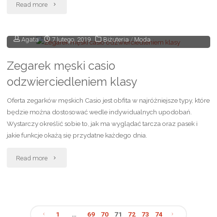
"W
Read more
czym
Agata
7 lutego, 2019
Biżuteria
/
Moda
spać?"
Zegarek męski casio
odzwierciedleniem klasy
Oferta zegarków męskich Casio jest obfita w najróżniejsze typy, które
będzie można dostosować wedle indywidualnych upodobań.
Wystarczy określić sobie to, jak ma wyglądać tarcza oraz pasek i
jakie funkcje okażą się przydatne każdego dnia.
"Zegarek
Read more
męski
casio
1
…
69
70
71
72
73
74
odzwierciedleniem