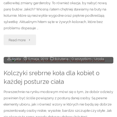
całkowitej zmiany garderoby. To również okazja, by nabyć nową
parę butów. Jakich? Wiosną i latem chętniej stawiamy na buty na
koturnie, które są niezwykle wygodne oraz pięknie podkreślają
sylwetkę. Aktualnym hitem są te w żywych kolorach, które bez
problemu dopasuje …
"Aktualne
Read more
trendy
Agata
5 maja, 2019
Biżuteria
/
O wszystkim
/
Uroda
modowe"
Kolczyki srebrne koła dla kobiet o
każdej posturze ciała
Powszechnie na rynku modowym mówi się o tym, że dobór odzieży
powinien być ściśle powiązany z posturą danej osoby. Są pewne
elementy ubioru, jak i również wzory w których nie będą się dobrze
prezentowały osoby niskie, wysokie, bardzo szczupłe czy otyłe. Jak
się okazuje ta sama zasada dotyczy doboru biżuterii.