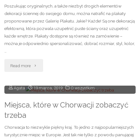
Poszukując oryginalnych, a także niezbyt drogich elementów
dekoltu?"
dekoracji ściennej do swojego domu, można natrafić na plakaty
proponowane przez Galerię Plakatu. Jakie? Każde! Są one dekoracją
efektowną, która pozwala uzupełnić puste ściany oraz uzupełnić
każde wnętrze. Plakaty dostępne są również na zamówienie –
można je odpowiednio spersonalizować, dobrać rozmiar, styl, kolor,
…
"Plakaty
Read more
w
Agata
19 marca, 2019
O wszystkim
ramie,
czyli
Miejsca, które w Chorwacji zobaczyć
trzeba
jak
Chorwacja to niezwykle piękny kraj. To jedno z najpopularniejszych
uświetnić
turystycznie miejsc w Europie. Jest tak nie tylko z powodu panującej
swój