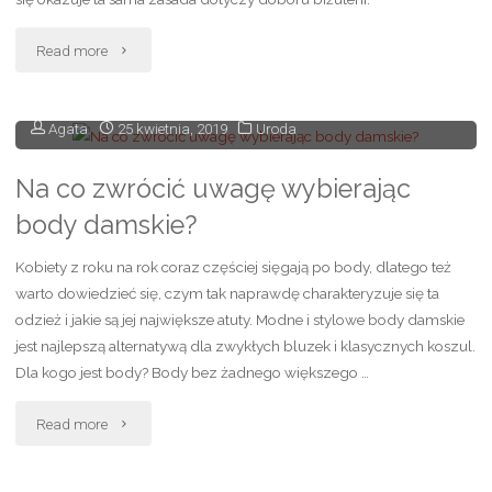
"Kolczyki
Read more
srebrne
Agata
25 kwietnia, 2019
Uroda
koła
dla
Na co zwrócić uwagę wybierając
body damskie?
kobiet
Kobiety z roku na rok coraz częściej sięgają po body, dlatego też
o
warto dowiedzieć się, czym tak naprawdę charakteryzuje się ta
każdej
odzież i jakie są jej największe atuty. Modne i stylowe body damskie
jest najlepszą alternatywą dla zwykłych bluzek i klasycznych koszul.
posturze
Dla kogo jest body? Body bez żadnego większego …
ciała"
"Na
Read more
co