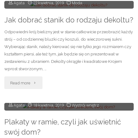
Agata
22 kwietnia, 2019
Moda
zwrócić
uwagę
Jak dobrać stanik do rodzaju dekoltu?
wybierając
Odpowiedni krój bielizny jest w stanie całkowicie przeobrazić każdy
strój – od codziennej bluzki czy koszuli, do wieczorowej sukni.
body
Wybierając stanik, należy kierować się nie tylko jego rozmiarem czy
kształtem piersi, ale też tym, jak będzie się on prezentował w
damskie?"
zestawieniu z ubraniem. Dekolty okrągłe i kwadratowe Krojem
wprost stworzonym, …
"Jak
Read more
dobrać
Agata
18 kwietnia, 2019
Wystrój wnętrz
stanik
do
Plakaty w ramie, czyli jak uświetnić
swój dom?
rodzaju