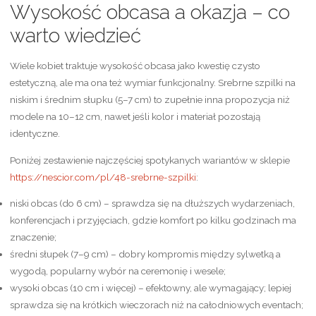
Wysokość obcasa a okazja – co
warto wiedzieć
Wiele kobiet traktuje wysokość obcasa jako kwestię czysto
estetyczną, ale ma ona też wymiar funkcjonalny. Srebrne szpilki na
niskim i średnim słupku (5–7 cm) to zupełnie inna propozycja niż
modele na 10–12 cm, nawet jeśli kolor i materiał pozostają
identyczne.
Poniżej zestawienie najczęściej spotykanych wariantów w sklepie
https://nescior.com/pl/48-srebrne-szpilki
:
niski obcas (do 6 cm) – sprawdza się na dłuższych wydarzeniach,
konferencjach i przyjęciach, gdzie komfort po kilku godzinach ma
znaczenie;
średni słupek (7–9 cm) – dobry kompromis między sylwetką a
wygodą, popularny wybór na ceremonię i wesele;
wysoki obcas (10 cm i więcej) – efektowny, ale wymagający; lepiej
sprawdza się na krótkich wieczorach niż na całodniowych eventach;