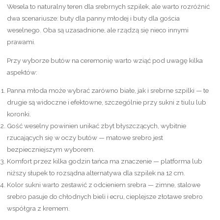
Wesela to naturalny teren dla srebrnych szpilek, ale warto rozróżnić
dwa scenariusze: buty dla panny młodej i buty dla gościa
weselnego. Oba są uzasadnione, ale rządzą się nieco innymi
prawami.
Przy wyborze butów na ceremonię warto wziąć pod uwagę kilka
aspektów:
Panna młoda może wybrać zarówno białe, jak i srebrne szpilki — te
drugie są widoczne i efektowne, szczególnie przy sukni z tiulu lub
koronki.
Gość weselny powinien unikać zbyt błyszczących, wybitnie
rzucających się w oczy butów — matowe srebro jest
bezpieczniejszym wyborem.
Komfort przez kilka godzin tańca ma znaczenie — platforma lub
niższy słupek to rozsądna alternatywa dla szpilek na 12 cm.
Kolor sukni warto zestawić z odcieniem srebra — zimne, stalowe
srebro pasuje do chłodnych bieli i ecru, cieplejsze złotawe srebro
współgra z kremem.