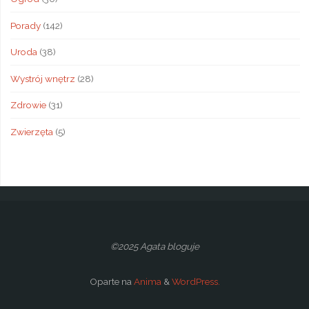
Porady
(142)
Uroda
(38)
Wystrój wnętrz
(28)
Zdrowie
(31)
Zwierzęta
(5)
©2025 Agata bloguje
Oparte na
Anima
&
WordPress.