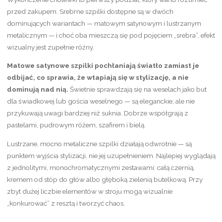
przed zakupem. Srebrne szpilki dostępne są w dwóch
dominujących wariantach — matowym satynowym i lustrzanym
metalicznym — i choć oba mieszczą się pod pojęciem „srebra”, efekt
wizualny jest zupełnie różny.
Matowe satynowe szpilki pochłaniają światło zamiast je
odbijać, co sprawia, że wtapiają się w stylizację, a nie
dominują nad nią.
Świetnie sprawdzają się na weselach jako but
dla świadkowej lub gościa weselnego — są eleganckie, ale nie
przykuwają uwagi bardziej niż suknia. Dobrze współgrają z
pastelami, pudrowym różem, szafirem i bielą.
Lustrzane, mocno metaliczne szpilki działają odwrotnie — są
punktem wyjścia stylizacji, nie jej uzupełnieniem. Najlepiej wyglądają
z jednolitymi, monochromatycznymi zestawami: całą czernią,
kremem od stóp do głów albo głęboką zielenią butelkową. Przy
zbyt dużej liczbie elementów w stroju mogą wizualnie
„konkurować” z resztą i tworzyć chaos.