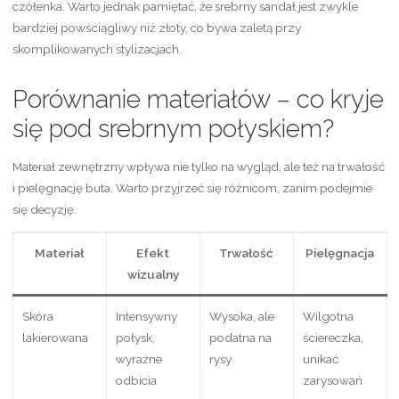
czółenka. Warto jednak pamiętać, że srebrny sandał jest zwykle
bardziej powściągliwy niż złoty, co bywa zaletą przy
skomplikowanych stylizacjach.
Porównanie materiałów – co kryje
się pod srebrnym połyskiem?
Materiał zewnętrzny wpływa nie tylko na wygląd, ale też na trwałość
i pielęgnację buta. Warto przyjrzeć się różnicom, zanim podejmie
się decyzję.
Materiał
Efekt
Trwałość
Pielęgnacja
wizualny
Skóra
Intensywny
Wysoka, ale
Wilgotna
lakierowana
połysk,
podatna na
ściereczka,
wyraźne
rysy
unikać
odbicia
zarysowań