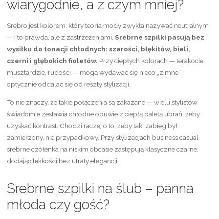
wiarygodnie, a z czym mniej?
Srebro jest kolorem, który teoria mody zwykła nazywać neutralnym
— i to prawda, ale z zastrzeżeniami.
Srebrne szpilki pasują bez
wysiłku do tonacji chłodnych: szarości, błękitów, bieli,
czerni i głębokich fioletów.
Przy ciepłych kolorach — terakocie,
musztardzie, rudości — mogą wydawać się nieco „zimne” i
optycznie oddalać się od reszty stylizacji.
To nie znaczy, że takie połączenia są zakazane — wielu stylistów
świadomie zestawia chłodne obuwie z ciepłą paletą ubrań, żeby
uzyskać kontrast. Chodzi raczej o to, żeby taki zabieg był
zamierzony, nie przypadkowy. Przy stylizacjach business casual
srebrne czółenka na niskim obcasie zastępują klasyczne czarne,
dodając lekkości bez utraty elegancji.
Srebrne szpilki na ślub – panna
młoda czy gość?