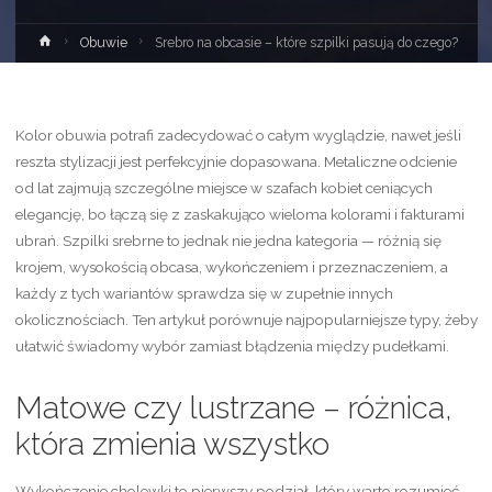
Strona
Obuwie
Srebro na obcasie – które szpilki pasują do czego?
główna
Kolor obuwia potrafi zadecydować o całym wyglądzie, nawet jeśli
reszta stylizacji jest perfekcyjnie dopasowana. Metaliczne odcienie
od lat zajmują szczególne miejsce w szafach kobiet ceniących
elegancję, bo łączą się z zaskakująco wieloma kolorami i fakturami
ubrań. Szpilki srebrne to jednak nie jedna kategoria — różnią się
krojem, wysokością obcasa, wykończeniem i przeznaczeniem, a
każdy z tych wariantów sprawdza się w zupełnie innych
okolicznościach. Ten artykuł porównuje najpopularniejsze typy, żeby
ułatwić świadomy wybór zamiast błądzenia między pudełkami.
Matowe czy lustrzane – różnica,
która zmienia wszystko
Wykończenie cholewki to pierwszy podział, który warto rozumieć