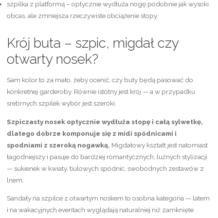
szpilka z platformą – optycznie wydłuża nogę podobnie jak wysoki
obcas, ale zmniejsza rzeczywiste obciążenie stopy.
Krój buta – szpic, migdał czy
otwarty nosek?
Sam kolor to za mało, żeby ocenić, czy buty będą pasować do
konkretnej garderoby. Równie istotny jest krój — a w przypadku
srebrnych szpilek wybór jest szeroki.
Szpiczasty nosek optycznie wydłuża stopę i całą sylwetkę,
dlatego dobrze komponuje się z midi spódnicami i
spodniami z szeroką nogawką.
Migdałowy kształt jest natomiast
łagodniejszy i pasuje do bardziej romantycznych, luźnych stylizacji
— sukienek w kwiaty, tiulowych spódnic, swobodnych zestawów z
lnem.
Sandały na szpilce z otwartym noskem to osobna kategoria — latem
i na wakacyjnych eventach wyglądają naturalniej niż zamknięte