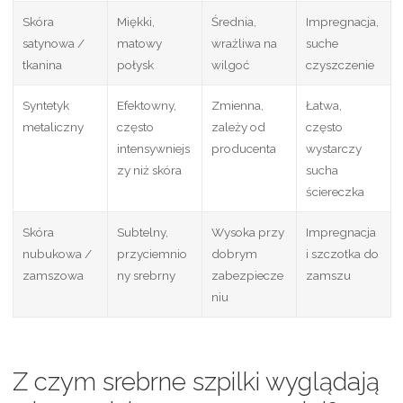
Skóra
Miękki,
Średnia,
Impregnacja,
satynowa /
matowy
wrażliwa na
suche
tkanina
połysk
wilgoć
czyszczenie
Syntetyk
Efektowny,
Zmienna,
Łatwa,
metaliczny
często
zależy od
często
intensywniejs
producenta
wystarczy
zy niż skóra
sucha
ściereczka
Skóra
Subtelny,
Wysoka przy
Impregnacja
nubukowa /
przyciemnio
dobrym
i szczotka do
zamszowa
ny srebrny
zabezpiecze
zamszu
niu
Z czym srebrne szpilki wyglądają