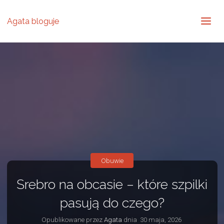
Agata bloguje
Obuwie
Srebro na obcasie – które szpilki
pasują do czego?
Opublikowane przez
Agata
dnia
30 maja, 2026