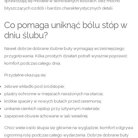
sprawdzają się modele w stonowanych kolorach, bez mocno
błyszczących ozdób i bardzo charakterystycznych detali.
Co pomaga uniknąć bólu stóp w
dniu ślubu?
Nawet dobrze dobrane ślubne buty wymagają wcześniejszego
przygotowania. Kilka prostych działań potrafi wyraźnie poprawić
komfort podczas całego dnia.
Przydatne okazują się:
żelowe wkładki pod śródstopie;
plastry ochronne w miejscach narażonych na otarcia;
krótkie spacery w nowych butach przed ceremonią;
unikanie cienkich rajstop przy sztywnym materiale;
zapasowe obuwie schowane w sali weselnej.
Choć wiele osób skupia się głównie na wyglądzie, komfort odgrywa
ogromną rolę podczas całego wydarzenia. Dobrze dobrane buty