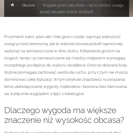
Strona
Obuwie
Wygoda przez cały dzień – na co zwrócić uwagę
główna
przed zakupem butów ślubnych
Przymiarki sukni, plan sali i lista gości często zajmują większość
uwagi przed ceremonią, ale to właśnie obuwie potrafi najmocniej
wpłynąć na samopoczucie w dniu ślubu. Kilkanaście godzin na
nogach, taniec i przemieszczanie się między miejscami wymagają
rozsądnego podejścia do wyboru dodatków. Dobrze dobrane buty
ślubne pomagają zachować swobodę ruchu, przy czym nie muszą
dominować całej stylizacji. W tym artykule znajdziesz rozwiązania,
które ułatwiają ocenę wygody, materiałów i fasonów bez kierowania
się wyłącznie wyglądem zdjęć z katalogów.
Dlaczego wygoda ma większe
znaczenie niż wysokość obcasa?
Podczas ślubu i wesela trudno przewidzieć każdy moment dnia.