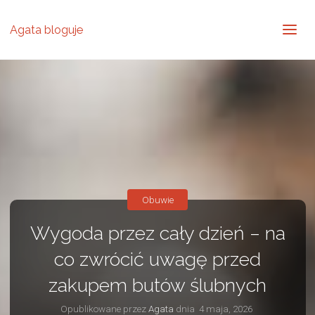
Agata bloguje
Obuwie
Wygoda przez cały dzień – na
co zwrócić uwagę przed
zakupem butów ślubnych
Opublikowane przez
Agata
dnia
4 maja, 2026