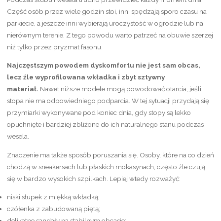
Część osób przez wiele godzin stoi, inni spędzają sporo czasu na
parkiecie, a jeszcze inni wybierają uroczystość w ogrodzie lub na
nierównym terenie. Z tego powodu warto patrzeć na obuwie szerzej
niż tylko przez pryzmat fasonu.
Najczęstszym powodem dyskomfortu nie jest sam obcas,
lecz źle wyprofilowana wkładka i zbyt sztywny
materiał.
Nawet niższe modele mogą powodować otarcia, jeśli
stopa nie ma odpowiedniego podparcia. W tej sytuacji przydają się
przymiarki wykonywane pod koniec dnia, gdy stopy są lekko
opuchnięte i bardziej zbliżone do ich naturalnego stanu podczas
wesela.
Znaczenie ma także sposób poruszania się. Osoby, które na co dzień
chodzą w sneakersach lub płaskich mokasynach, często źle czują
się w bardzo wysokich szpilkach. Lepiej wtedy rozważyć:
niski słupek z miękką wkładką;
czółenka z zabudowaną piętą;
delikatne sandały na stabilnym obcasie;