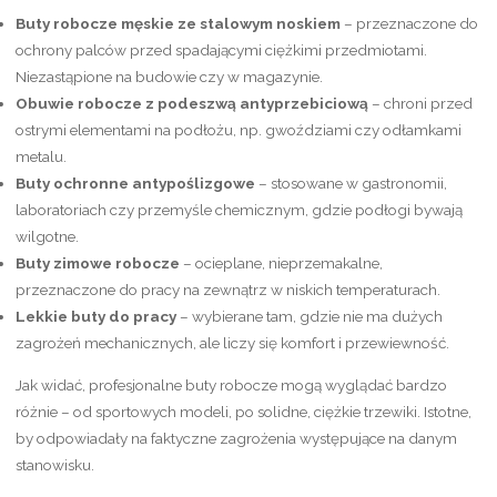
Buty robocze męskie ze stalowym noskiem
– przeznaczone do
ochrony palców przed spadającymi ciężkimi przedmiotami.
Niezastąpione na budowie czy w magazynie.
Obuwie robocze z podeszwą antyprzebiciową
– chroni przed
ostrymi elementami na podłożu, np. gwoździami czy odłamkami
metalu.
Buty ochronne antypoślizgowe
– stosowane w gastronomii,
laboratoriach czy przemyśle chemicznym, gdzie podłogi bywają
wilgotne.
Buty zimowe robocze
– ocieplane, nieprzemakalne,
przeznaczone do pracy na zewnątrz w niskich temperaturach.
Lekkie buty do pracy
– wybierane tam, gdzie nie ma dużych
zagrożeń mechanicznych, ale liczy się komfort i przewiewność.
Jak widać, profesjonalne buty robocze mogą wyglądać bardzo
różnie – od sportowych modeli, po solidne, ciężkie trzewiki. Istotne,
by odpowiadały na faktyczne zagrożenia występujące na danym
stanowisku.