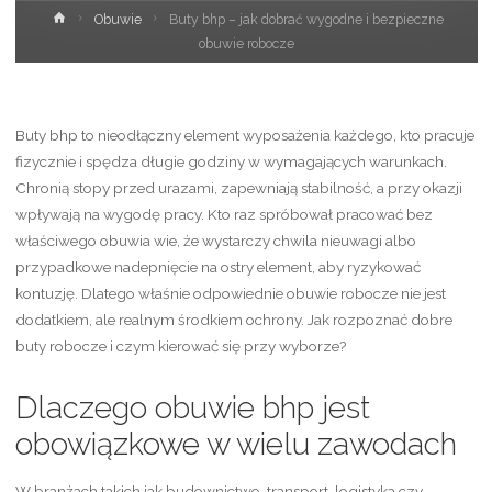
Strona
Obuwie
Buty bhp – jak dobrać wygodne i bezpieczne
główna
obuwie robocze
Buty bhp to nieodłączny element wyposażenia każdego, kto pracuje
fizycznie i spędza długie godziny w wymagających warunkach.
Chronią stopy przed urazami, zapewniają stabilność, a przy okazji
wpływają na wygodę pracy. Kto raz spróbował pracować bez
właściwego obuwia wie, że wystarczy chwila nieuwagi albo
przypadkowe nadepnięcie na ostry element, aby ryzykować
kontuzję. Dlatego właśnie odpowiednie obuwie robocze nie jest
dodatkiem, ale realnym środkiem ochrony. Jak rozpoznać dobre
buty robocze i czym kierować się przy wyborze?
Dlaczego obuwie bhp jest
obowiązkowe w wielu zawodach
W branżach takich jak budownictwo, transport, logistyka czy