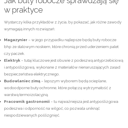
Jak buty robocze sprawdzają się
w praktyce
Wystarczy kilka przykładów z życia, by pokazać, jak różne zawody
wymagają innych rozwiązań:
Magazynier
– w jego przypadku najlepsze będą buty robocze
bhp ze stalowym noskiem, które chronią przed uderzeniem palet
czy paczek.
Elektryk
– tutaj kluczowe jest obuwie z podeszwą antyprzebiciową
i antypoślizgową, wykonane z materiałów nienaruszających zasad
bezpieczeństwa elektrycznego.
Budowlaniec zimą
– lepszym wyborem będą ocieplane,
wodoodporne buty ochronne, które połączą wytrzymałość z
warstwą termoizolacyjną.
Pracownik gastronomii
– tu najważniejsza jest antypoślizgowa
podeszwa i odporność na wilgoć, co pozwala uniknąć
niespodziewanych poślizgnięć.