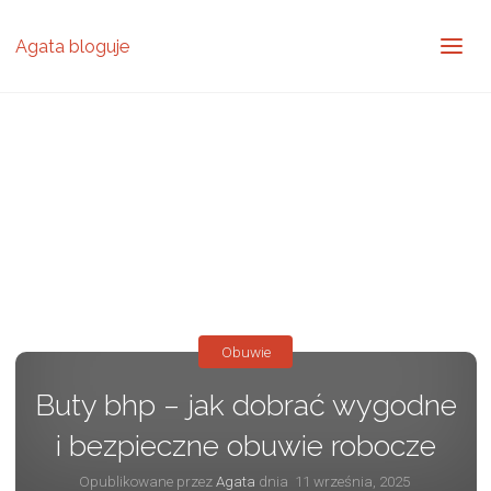
Agata bloguje
Obuwie
Buty bhp – jak dobrać wygodne
i bezpieczne obuwie robocze
Opublikowane przez
Agata
dnia
11 września, 2025