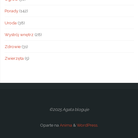
Porady
(142)
Uroda
(38)
Wystrój wnętrz
(28)
Zdrowie
(31)
Zwierzęta
(5)
©2025 Agata bloguje
Oparte na
Anima
&
WordPress.