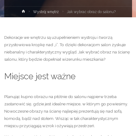
Strona
Wystrój wnętrz
Jak wybrać obraz do salonu?
główna
Dekoracje we wnętrzu są uzupełnieniem wystroju i tworzą
przysłowiowa kropkę nad „i”. To dzięki dekoracjom salon zyskuje
niebanalny i charakterystyczny wygląd. Jak wybrać obraz na ścianę
salonu, który będzie dopełniał wizerunku mieszkania?
Miejsce jest ważne
Planując kupno obrazu na płótnie do salonu najpierw trzeba
zastanowić się, gdzie jest idealne miejsce, w którym go powiesimy.
Nowoczesne obrazy na ścianę najlepiej prezentują się nad sofą,
komodą, bądź nad stołem. Wisząc w tak charakterystycznym
miejscu przyciągają wzrok i ożywiają przestrzeń.