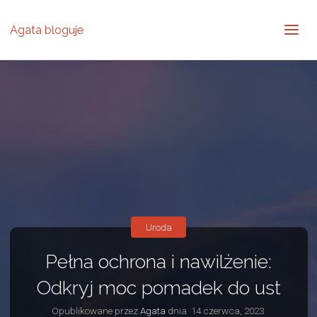
Agata bloguje
Uroda
Pełna ochrona i nawilżenie:
Odkryj moc pomadek do ust
Opublikowane przez
Agata
dnia
14 czerwca, 2023