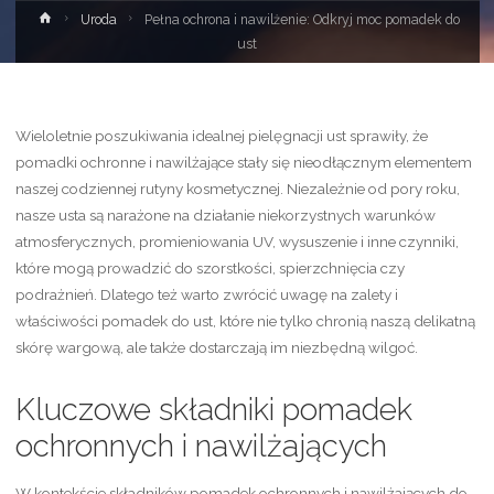
Strona
Uroda
Pełna ochrona i nawilżenie: Odkryj moc pomadek do
główna
ust
Wieloletnie poszukiwania idealnej pielęgnacji ust sprawiły, że
pomadki ochronne i nawilżające stały się nieodłącznym elementem
naszej codziennej rutyny kosmetycznej. Niezależnie od pory roku,
nasze usta są narażone na działanie niekorzystnych warunków
atmosferycznych, promieniowania UV, wysuszenie i inne czynniki,
które mogą prowadzić do szorstkości, spierzchnięcia czy
podrażnień. Dlatego też warto zwrócić uwagę na zalety i
właściwości pomadek do ust, które nie tylko chronią naszą delikatną
skórę wargową, ale także dostarczają im niezbędną wilgoć.
Kluczowe składniki pomadek
ochronnych i nawilżających
W kontekście składników pomadek ochronnych i nawilżających do