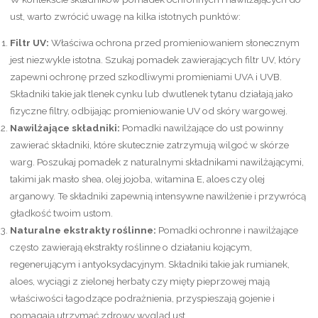
ust, warto zwrócić uwagę na kilka istotnych punktów:
Filtr UV:
Właściwa ochrona przed promieniowaniem słonecznym
jest niezwykle istotna. Szukaj pomadek zawierających filtr UV, który
zapewni ochronę przed szkodliwymi promieniami UVA i UVB.
Składniki takie jak tlenek cynku lub dwutlenek tytanu działają jako
fizyczne filtry, odbijając promieniowanie UV od skóry wargowej.
Nawilżające składniki:
Pomadki nawilżające do ust powinny
zawierać składniki, które skutecznie zatrzymują wilgoć w skórze
warg. Poszukaj pomadek z naturalnymi składnikami nawilżającymi,
takimi jak masło shea, olej jojoba, witamina E, aloes czy olej
arganowy. Te składniki zapewnią intensywne nawilżenie i przywrócą
gładkość twoim ustom.
Naturalne ekstrakty roślinne:
Pomadki ochronne i nawilżające
często zawierają ekstrakty roślinne o działaniu kojącym,
regenerującym i antyoksydacyjnym. Składniki takie jak rumianek,
aloes, wyciągi z zielonej herbaty czy mięty pieprzowej mają
właściwości łagodzące podrażnienia, przyspieszają gojenie i
pomagają utrzymać zdrowy wygląd ust.