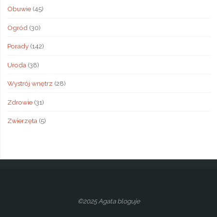
Obuwie
(45)
Ogród
(30)
Porady
(142)
Uroda
(38)
Wystrój wnętrz
(28)
Zdrowie
(31)
Zwierzęta
(5)
©2025 Agata bloguje