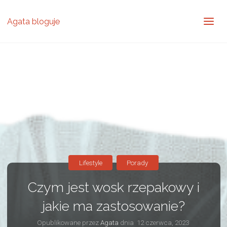
Agata bloguje
Lifestyle
Porady
Czym jest wosk rzepakowy i
jakie ma zastosowanie?
Opublikowane przez
Agata
dnia
12 czerwca, 2023