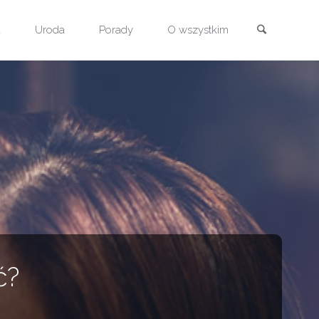
Szukaj
a
Uroda
Porady
O wszystkim
ć?