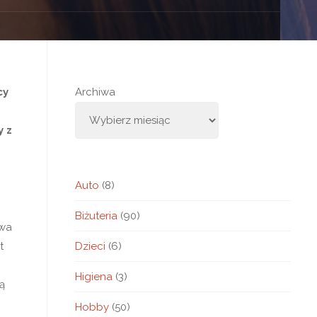
cy
Archiwa
y z
Auto
(8)
Biżuteria
(90)
ywa
Dzieci
(6)
t
Higiena
(3)
ą
Hobby
(50)