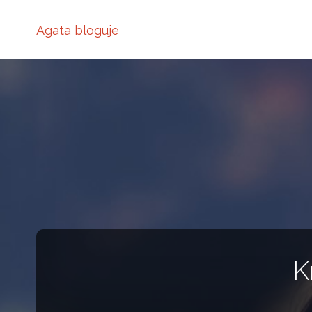
Agata bloguje
K