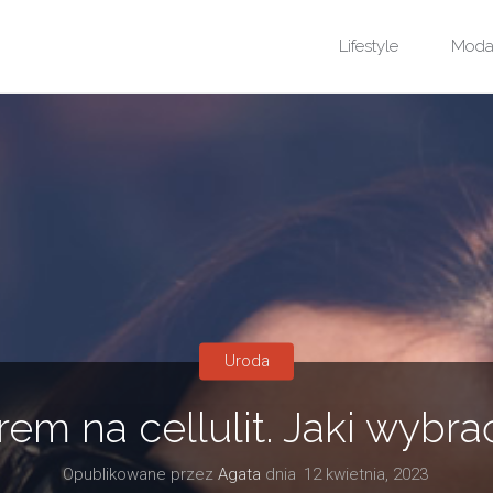
Przejdź
Lifestyle
Mod
do
treści
Uroda
rem na cellulit. Jaki wybra
Opublikowane przez
Agata
dnia
12 kwietnia, 2023