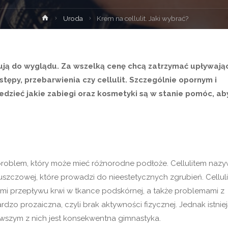
Strona
Uroda
Krem na cellulit. Jaki wybrać?
główna
ują do wyglądu. Za wszelką cenę chcą zatrzymać upływają
tępy, przebarwienia czy cellulit. Szczególnie opornym i
dzieć jakie zabiegi oraz kosmetyki są w stanie pomóc, ab
y problem, który może mieć różnorodne podłoże. Cellulitem naz
szczowej, które prowadzi do nieestetycznych zgrubień. Celluli
i przepływu krwi w tkance podskórnej, a także problemami z
zo prozaiczna, czyli brak aktywności fizycznej. Jednak istniej
erwszym z nich jest konsekwentna gimnastyka.