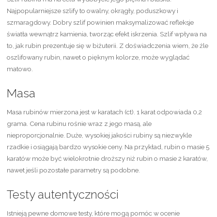
Najpopularniejsze szlify to owalny, okrągły, poduszkowy i
szmaragdowy. Dobry szlif powinien maksymalizować refleksje
światła wewnątrz kamienia, tworząc efekt iskrzenia. Szlif wpływa na
to, jak rubin prezentuje się w biżuterii. Z doświadczenia wiem, że źle
oszlifowany rubin, nawet o pięknym kolorze, może wyglądać
matowo.
Masa
Masa rubinów mierzona jest w karatach (ct). 1 karat odpowiada 0,2
grama. Cena rubinu rośnie wraz z jego masą, ale
nieproporcjonalnie. Duże, wysokiej jakości rubiny są niezwykle
rzadkie i osiągają bardzo wysokie ceny. Na przykład, rubin o masie 5
karatów może być wielokrotnie droższy niż rubin o masie 2 karatów,
nawet jeśli pozostałe parametry są podobne.
Testy autentyczności
Istnieją pewne domowe testy, które mogą pomóc w ocenie