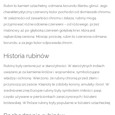
Rubin to kamień szlachetny, odmiana korundu (tlenku glinu). Jego
charakterystyczny czerwony kolor pochodzi od domieszek chromu.
W zależności od zawartości chromu i żelaza, rubiny mogą
przyjmować różne odcienie czerwieni – od różowego, przez
malinowy, aż po głęboką czerwień gołębiej krwi, która jest
najbardziej ceniona. Mówiąc prościej, rubin to czerwona odmiana
korundu, a za jego kolor odpowiada chrom.
Historia rubinów
Rubiny były cenione już w starożytności. W starożytnych Indiach
uważano je za kamienie królów i wojowników, symbolizujące
władzę i ochronę. Wierzono, że rubiny chronią przed złem i
przynoszą szczęście. Klejnoty te zdobiły korony, amulety i broń. W
średniowiecznej Europie rubiny były symbolem miłości i pasji,
często używane w pierścionkach zaręczynowych i biżuterii
królewskiej. W Polsce rubiny były popularne w biżuterii szlacheckiej.