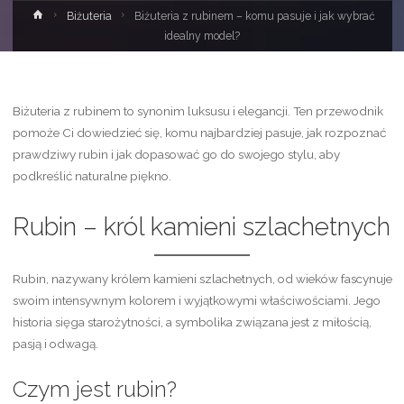
Strona
Biżuteria
Biżuteria z rubinem – komu pasuje i jak wybrać
główna
idealny model?
Biżuteria z rubinem to synonim luksusu i elegancji. Ten przewodnik
pomoże Ci dowiedzieć się, komu najbardziej pasuje, jak rozpoznać
prawdziwy rubin i jak dopasować go do swojego stylu, aby
podkreślić naturalne piękno.
Rubin – król kamieni szlachetnych
Rubin, nazywany królem kamieni szlachetnych, od wieków fascynuje
swoim intensywnym kolorem i wyjątkowymi właściwościami. Jego
historia sięga starożytności, a symbolika związana jest z miłością,
pasją i odwagą.
Czym jest rubin?