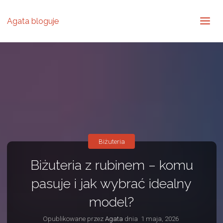
Agata bloguje
Biżuteria
Biżuteria z rubinem – komu
pasuje i jak wybrać idealny
model?
Opublikowane przez
Agata
dnia
1 maja, 2026