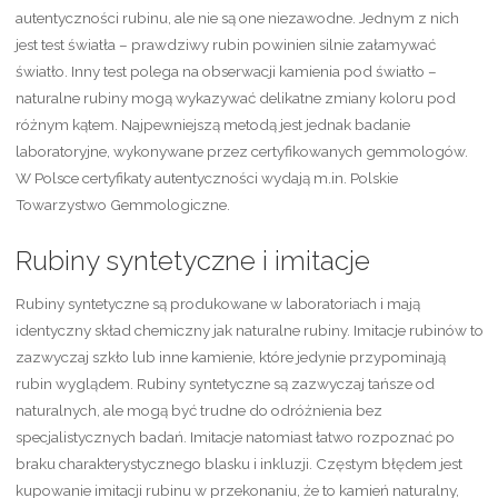
autentyczności rubinu, ale nie są one niezawodne. Jednym z nich
jest test światła – prawdziwy rubin powinien silnie załamywać
światło. Inny test polega na obserwacji kamienia pod światło –
naturalne rubiny mogą wykazywać delikatne zmiany koloru pod
różnym kątem. Najpewniejszą metodą jest jednak badanie
laboratoryjne, wykonywane przez certyfikowanych gemmologów.
W Polsce certyfikaty autentyczności wydają m.in. Polskie
Towarzystwo Gemmologiczne.
Rubiny syntetyczne i imitacje
Rubiny syntetyczne są produkowane w laboratoriach i mają
identyczny skład chemiczny jak naturalne rubiny. Imitacje rubinów to
zazwyczaj szkło lub inne kamienie, które jedynie przypominają
rubin wyglądem. Rubiny syntetyczne są zazwyczaj tańsze od
naturalnych, ale mogą być trudne do odróżnienia bez
specjalistycznych badań. Imitacje natomiast łatwo rozpoznać po
braku charakterystycznego blasku i inkluzji. Częstym błędem jest
kupowanie imitacji rubinu w przekonaniu, że to kamień naturalny,