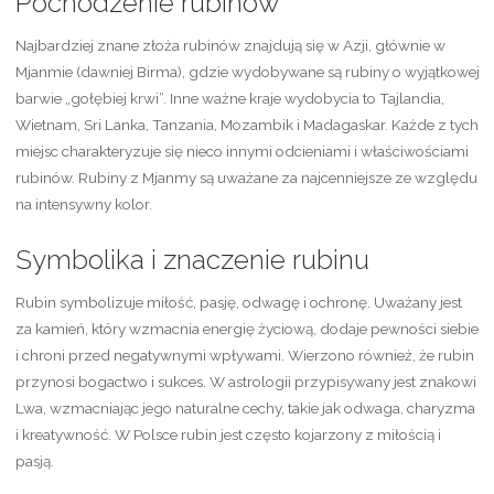
Pochodzenie rubinów
Najbardziej znane złoża rubinów znajdują się w Azji, głównie w
Mjanmie (dawniej Birma), gdzie wydobywane są rubiny o wyjątkowej
barwie „gołębiej krwi”. Inne ważne kraje wydobycia to Tajlandia,
Wietnam, Sri Lanka, Tanzania, Mozambik i Madagaskar. Każde z tych
miejsc charakteryzuje się nieco innymi odcieniami i właściwościami
rubinów. Rubiny z Mjanmy są uważane za najcenniejsze ze względu
na intensywny kolor.
Symbolika i znaczenie rubinu
Rubin symbolizuje miłość, pasję, odwagę i ochronę. Uważany jest
za kamień, który wzmacnia energię życiową, dodaje pewności siebie
i chroni przed negatywnymi wpływami. Wierzono również, że rubin
przynosi bogactwo i sukces. W astrologii przypisywany jest znakowi
Lwa, wzmacniając jego naturalne cechy, takie jak odwaga, charyzma
i kreatywność. W Polsce rubin jest często kojarzony z miłością i
pasją.