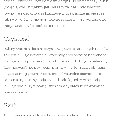
odcieniu czerwieni, bez domieszek brązu lub pomarańczy. Rubin
„gołębiej krwi” z Mjanmy jest uważany za ideał. Intensywność i
równomierność koloru są kluczowe. Z doświadczenia wiem, że
rubiny o nierównomiernym kolorze są często mniej wartościowe i
mogą świadczyć o obróbce termicznej.
Czystość
Rubiny rzadko są idealnie czyste. Większość naturalnych rubinów
zawiera inkluzje (wtrącenia), które mogą wpływać na ich wartość.
Inkluzje mogą przybierać różne formy – od drobnych igiełek rutylu
(tzw. „jedwab”), po pęknięcia i plamy. Mimo że inkluzje obniżają
czystość, mogą również potwierdzać naturalne pochodzenie
kamienia. Typowa sytuacja wygląda tak, że jubilerzy oceniają
inkluzje pod dużym powiększeniem, aby określić ich wpływ na
blask kamienia.
Szlif
Szlif rubinu ma na celu wydobycie jego piękna i blasku.