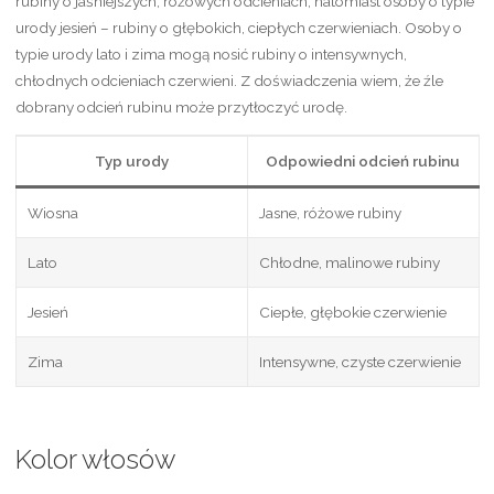
rubiny o jaśniejszych, różowych odcieniach, natomiast osoby o typie
urody jesień – rubiny o głębokich, ciepłych czerwieniach. Osoby o
typie urody lato i zima mogą nosić rubiny o intensywnych,
chłodnych odcieniach czerwieni. Z doświadczenia wiem, że źle
dobrany odcień rubinu może przytłoczyć urodę.
Typ urody
Odpowiedni odcień rubinu
Wiosna
Jasne, różowe rubiny
Lato
Chłodne, malinowe rubiny
Jesień
Ciepłe, głębokie czerwienie
Zima
Intensywne, czyste czerwienie
Kolor włosów