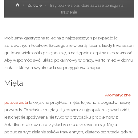
Strona
Zdrowie
Trzy polskie zioła, które zawsze pomogą na
główna
trawienie
Problemy gastryczne to jedna z najczęstszych przypadłości
zdrowotnych Polaków. Szczególnie wiosną i latem, kiedy trwa sezon
grillowy, wiele osób przejada się, a następnie cierpi na niestrawność.
Aby wspomóc swój układ pokarmowy w pracy, warto mieć w domu
zioła, z których szybko uda się przygotować napar.
Mięta
Aromatyczne
polskie zioła
takie jak na przykład mięta, to jedno z bogactw naszej
przyrody. To właśnie mięta jest jednym z najpopularniejszych ziół,
jest chętnie spożywana nie tylko w przypadku problemów z
żołądkiem, ale też na przykład w celu orzeźwienia się. Mięta
pobudza wydzielanie soków trawiennych, dlatego też wtedy, gdy w