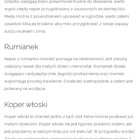
żołądku zalegają treści pokarmowe trudne do strawienia, warto
wypić ciepły napar przygotowany z ususzonych wcześniej liści.
Miętę można z powodzeniem uprawiać w ogrodzie, warto zatem
zasadzić kilka jej krzaków, aby móc przygotować z swoje zapasy
suszu na jesień i zimę.
Rumianek
Napar z rumianku również pomaga na niestrawność, jest zresztą
zalecany nawet dla małych dzieci i niemowląt. Rumianek działa
ściągająco i antyseptycznie, łagodzi podrażnienia oraz również
wspomaga procesy trawienne. Działa też wiatropędnie, a zatem jest
polecany na wzdęcia
Koper włoski
Koper włoski to również jedno z tych ziół, które można podawać już
małym dzieciom. Koper włoski nie jest typowo polskimi ziołem, ale
jest popularny w naszym kraju już od wielu lat. W przypadku wzdęć
działa on wiatropędnie, pomagając pozbyć się nadmiaru gazów z