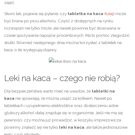
zajęć.
Skoro tak, pojawia się pytanie, czy
tabletka na kaca
(
tutaj
) może
być brana po piciu alkoholu. Część z dostępnych na rynku
rozwiązań nie tylko może, ale nawet powinna być stosowana w
czasie spożywania napojów procentowych. Ma to pomóc złagodzić
skutki. Również następnego dnia można korzystać z tabletek na
kaca, o ile występują objawy.
Leki na kaca – czego nie robią?
Dla bezpieczeństwa warto mieć na uwadze, że
tabletki na
kaca
nie sprawiają, że można usiąść za kółkiem. Nawet po
tabletkach i uzupełnieniu elektrolitów oraz dostarczeniu sobie
glukozy alkohol dalej znajduje się w organizmie. Jeśli nie ma się
pewności, czy można już prowadzić, w koszyku imprezowicza
powinny znaleźć się nie tylko
leki na kaca
, ale także jednorazowe
testy, czyli alkotesty.