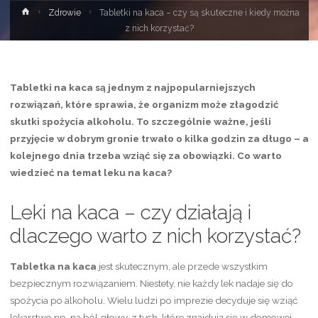
Strona
Zdrowie
Tabletki na kaca – czy są skuteczne i kiedy można
główna
z nich korzystać?
Tabletki na kaca są jednym z najpopularniejszych
rozwiązań, które sprawia, że organizm może złagodzić
skutki spożycia alkoholu. To szczególnie ważne, jeśli
przyjęcie w dobrym gronie trwało o kilka godzin za długo – a
kolejnego dnia trzeba wziąć się za obowiązki. Co warto
wiedzieć na temat leku na kaca?
Leki na kaca – czy działają i
dlaczego warto z nich korzystać?
Tabletka na kaca
jest skutecznym, ale przede wszystkim
bezpiecznym rozwiązaniem. Niestety, nie każdy lek nadaje się do
spożycia po alkoholu. Wielu ludzi po imprezie decyduje się wziąć
lekarstwo np. na ból głowy, z tych, które znajdują się w domowej