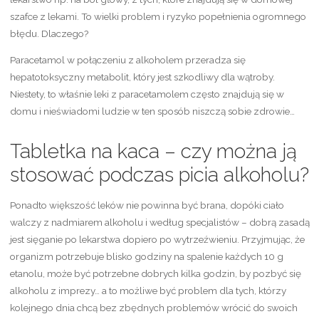
szafce z lekami. To wielki problem i ryzyko popełnienia ogromnego
błędu. Dlaczego?
Paracetamol w połączeniu z alkoholem przeradza się
hepatotoksyczny metabolit, który jest szkodliwy dla wątroby.
Niestety, to właśnie leki z paracetamolem często znajdują się w
domu i nieświadomi ludzie w ten sposób niszczą sobie zdrowie…
Tabletka na kaca – czy można ją
stosować podczas picia alkoholu?
Ponadto większość leków nie powinna być brana, dopóki ciało
walczy z nadmiarem alkoholu i według specjalistów – dobrą zasadą
jest sięganie po lekarstwa dopiero po wytrzeźwieniu. Przyjmując, że
organizm potrzebuje blisko godziny na spalenie każdych 10 g
etanolu, może być potrzebne dobrych kilka godzin, by pozbyć się
alkoholu z imprezy… a to możliwe być problem dla tych, którzy
kolejnego dnia chcą bez zbędnych problemów wrócić do swoich