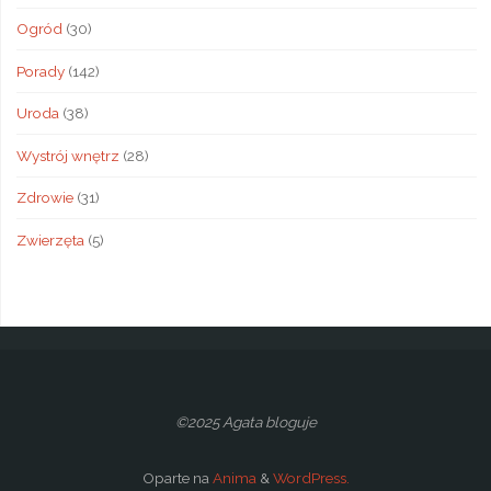
Ogród
(30)
Porady
(142)
Uroda
(38)
Wystrój wnętrz
(28)
Zdrowie
(31)
Zwierzęta
(5)
©2025 Agata bloguje
Oparte na
Anima
&
WordPress.