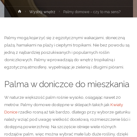
Strona
Wystrój wnętrz
Palmy domowe – czy to ma sens?
główna
Palmy mogą kojarzyć się z egzotycznymi wakacjami, słoneczną
plażą, hamakami na plaży i ciepłymi tropikami. Nie bez powodu są
jedną z najbardziej poszukiwanych i popularnych roślin
doniczkowych. Palmy wprowadzają do wnętrz tropikalną i
egzotyczną atmosferę, wypełniając je zielenią i długimi piórami.
Palma w doniczce do mieszkania
W naturze większość palm rośnie wysoko, osiągając nawet 20
metrów. Palmy domowe dostępne w sklepach takich jak
Kwiaty
Donice
rzadko rosną aż tak bardzo, dlatego przy wyborze gatunku
należy wziąć pod uwagę wielkość docelową, rozmieszczenie liści i
dostępną powierzchnię. Na szczęście istnieje wiele różnych
rodzajów palm, więc można wybrać małe lub duże rośliny, dzięki