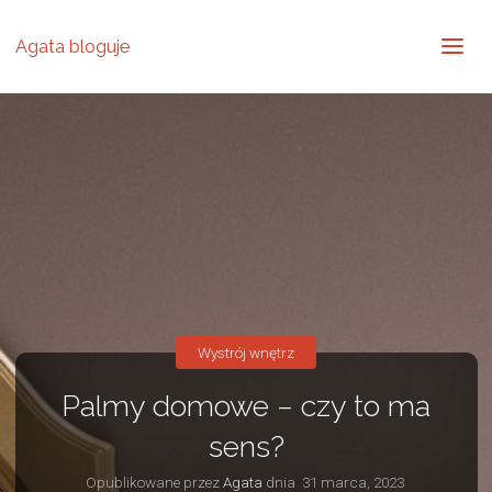
Agata bloguje
Wystrój wnętrz
Palmy domowe – czy to ma
sens?
Opublikowane przez
Agata
dnia
31 marca, 2023