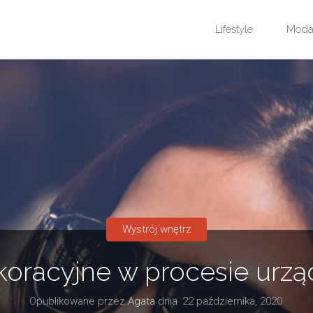
Przejdź
Lifestyle
Mod
do
treści
Wystrój wnętrz
oracyjne w procesie urzą
Opublikowane przez
Agata
dnia
22 października, 2020