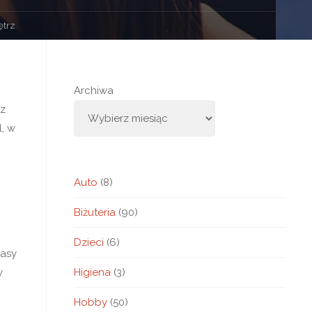
ętrz
Archiwa
az
, w
Auto
(8)
Biżuteria
(90)
Dzieci
(6)
zasy
Higiena
(3)
y
Hobby
(50)