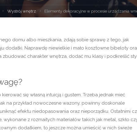
Strona
Wystrój wnętrz
Elementy dekoracyjne w procesie urządzania wn
główna
snego domu albo mieszkania, zdają sobie sprawę z tego, jak
u dodatki. Naprawdę niewielkie i mało kosztowne bibeloty or
 zbudować charakter wnętrza, dodać mu klasy i podkreślić styl
uwagę?
ierować się własną intuicją i gustem. Trzeba jednak mieć
e jak na przykład nowoczesne wazony, powinny doskonale
uniknąć efektu niedopasowania oraz nieporządku. Ostatnimi c
wykonane z rozmaitych materiałów takich jak metal, szkło cz
ktownym dodatkiem, to jeszcze można umieścić w nich świeże