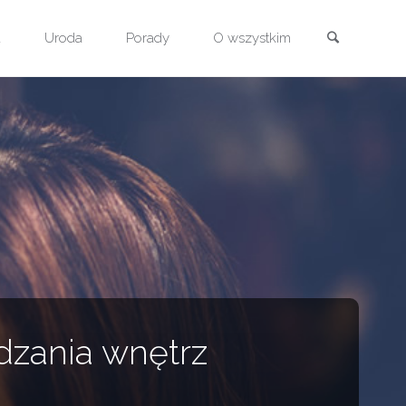
Szukaj
a
Uroda
Porady
O wszystkim
dzania wnętrz