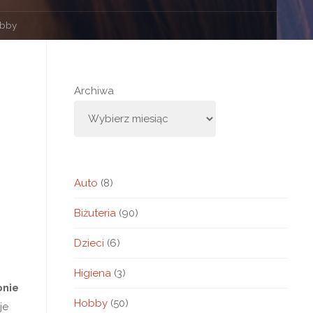
obby
Archiwa
Auto
(8)
Biżuteria
(90)
Dzieci
(6)
Higiena
(3)
onie
Hobby
(50)
je