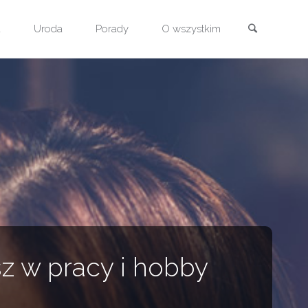
Szukaj
a
Uroda
Porady
O wszystkim
z w pracy i hobby