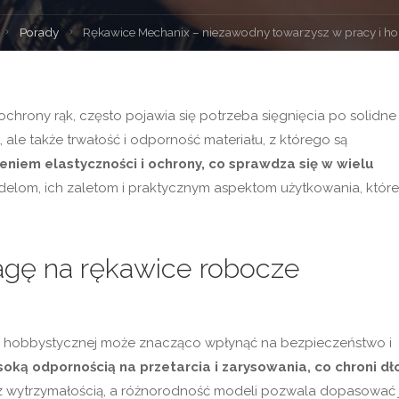
Strona
Porady
Rękawice Mechanix – niezawodny towarzysz w pracy i h
główna
hrony rąk, często pojawia się potrzeba sięgnięcia po solidne
t, ale także trwałość i odporność materiału, z którego są
eniem elastyczności i ochrony, co sprawdza się w wielu
odelom, ich zaletom i praktycznym aspektom użytkowania, które
agę na rękawice robocze
 hobbystycznej może znacząco wpłynąć na bezpieczeństwo i
oką odpornością na przetarcia i zarysowania, co chroni dł
ść z wytrzymałością, a różnorodność modeli pozwala dopasować 