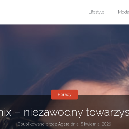
Przejdź
Lifestyle
Mod
do
treści
Porady
x – niezawodny towarzys
Opublikowane przez
Agata
dnia
5 kwietnia, 2026