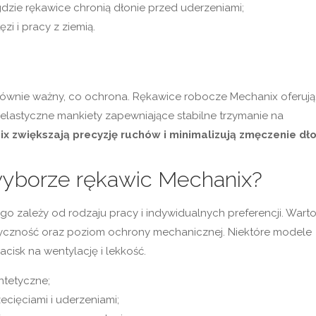
dzie rękawice chronią dłonie przed uderzeniami;
i i pracy z ziemią.
równie ważny, co ochrona. Rękawice robocze Mechanix oferują
 elastyczne mankiety zapewniające stabilne trzymanie na
zwiększają precyzję ruchów i minimalizują zmęczenie dło
wyborze rękawic Mechanix?
o zależy od rodzaju pracy i indywidualnych preferencji. Wart
styczność oraz poziom ochrony mechanicznej. Niektóre modele
isk na wentylację i lekkość.
yntetyczne;
cięciami i uderzeniami;