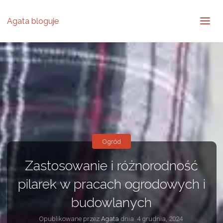
Agata bloguje
Ogród
Zastosowanie i różnorodność
pilarek w pracach ogrodowych i
budowlanych
Opublikowane przez
Agata
dnia
4 grudnia, 2024