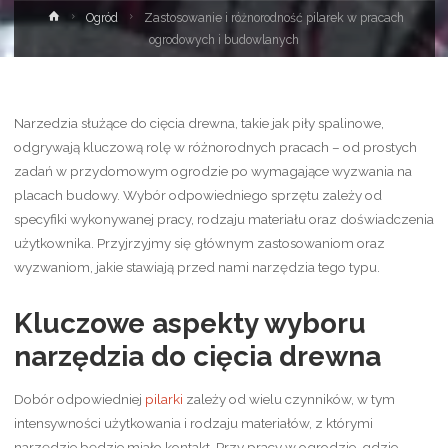
Strona
Ogród
Zastosowanie i różnorodność pilarek w pracach
główna
ogrodowych i budowlanych
Narzedzia służące do cięcia drewna, takie jak piły spalinowe,
odgrywają kluczową rolę w różnorodnych pracach – od prostych
zadań w przydomowym ogrodzie po wymagające wyzwania na
placach budowy. Wybór odpowiedniego sprzętu zależy od
specyfiki wykonywanej pracy, rodzaju materiału oraz doświadczenia
użytkownika. Przyjrzyjmy się głównym zastosowaniom oraz
wyzwaniom, jakie stawiają przed nami narzędzia tego typu.
Kluczowe aspekty wyboru
narzędzia do cięcia drewna
Dobór odpowiedniej
pilarki
zależy od wielu czynników, w tym
intensywności użytkowania i rodzaju materiałów, z którymi
narzędzie będzie miało kontakt. Przy pracy w ogrodzie, gdzie