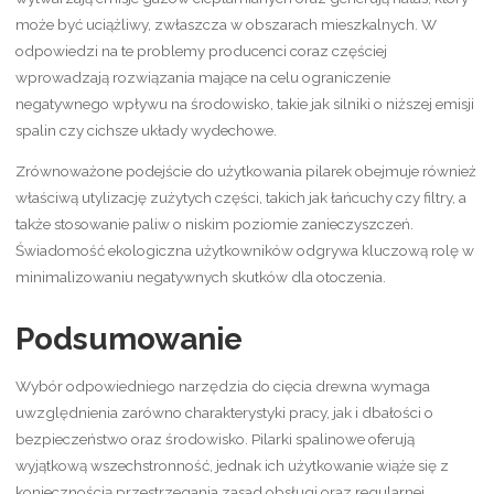
może być uciążliwy, zwłaszcza w obszarach mieszkalnych. W
odpowiedzi na te problemy producenci coraz częściej
wprowadzają rozwiązania mające na celu ograniczenie
negatywnego wpływu na środowisko, takie jak silniki o niższej emisji
spalin czy cichsze układy wydechowe.
Zrównoważone podejście do użytkowania pilarek obejmuje również
właściwą utylizację zużytych części, takich jak łańcuchy czy filtry, a
także stosowanie paliw o niskim poziomie zanieczyszczeń.
Świadomość ekologiczna użytkowników odgrywa kluczową rolę w
minimalizowaniu negatywnych skutków dla otoczenia.
Podsumowanie
Wybór odpowiedniego narzędzia do cięcia drewna wymaga
uwzględnienia zarówno charakterystyki pracy, jak i dbałości o
bezpieczeństwo oraz środowisko. Pilarki spalinowe oferują
wyjątkową wszechstronność, jednak ich użytkowanie wiąże się z
koniecznością przestrzegania zasad obsługi oraz regularnej