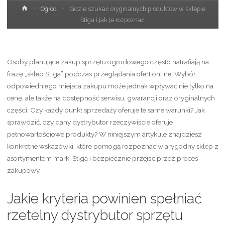
Strona
Ogród
Gdzie szukać oryginalnych produktów w sklepie
główna
Stiga i jak je rozpoznać
Osoby planujące zakup sprzętu ogrodowego często natrafiają na
frazę „sklep Stiga” podczas przeglądania ofert online. Wybór
odpowiedniego miejsca zakupu może jednak wpływać nie tylko na
cenę, ale także na dostępność serwisu, gwarancji oraz oryginalnych
części. Czy każdy punkt sprzedaży oferuje te same warunki? Jak
sprawdzić, czy dany dystrybutor rzeczywiście oferuje
pełnowartościowe produkty? W niniejszym artykule znajdziesz
konkretne wskazówki, które pomogą rozpoznać wiarygodny sklep z
asortymentem marki Stiga i bezpiecznie przejść przez proces
zakupowy.
Jakie kryteria powinien spełniać
rzetelny dystrybutor sprzętu