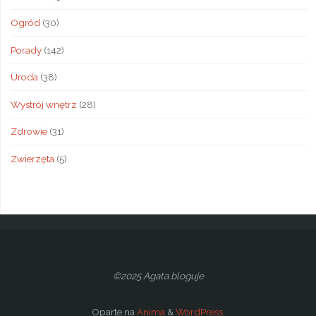
Ogród
(30)
Porady
(142)
Uroda
(38)
Wystrój wnętrz
(28)
Zdrowie
(31)
Zwierzęta
(5)
©2025 Agata bloguje
Oparte na
Anima
&
WordPress.