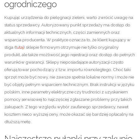
ogrodniczego
Kupując urządzenia do pielęgnacji zieleni, warto zwrócić uwagę na
status sprzedawcy. Autoryzowany punkt sprzedaży ma dostęp do
aktualnych informacji technicznych, części zamiennych oraz
wsparcia producenta. W praktyce oznacza to, że klient kupujący w
stiga (
tutaj
) sklepie firmowym otrzymuje nie tylko oryginalny
produkt, ale także możliwość jego rejestracji oraz dostęp do pełnych
warunków gwarancji. Sklepy nieposiadające autoryzacji często
oferują towar pochodzący z tzw. importu równoległego. Choć taki
sprzęt może być nowy, nie zawsze spełnia lokalne normy i może nie
być objęty pełnym wsparciem technicznym. Brak instrukcji w języku
polskim, inne parametry elektryczne czy trudności z uzyskaniem
pomocy serwisowej to najczęściej zgłaszane problemy przy takich
zakupach. Z tego względu wybór zaufanego sprzedawcy, nawet
kosztem nieco wyższej ceny, może okazać się bardziej opłacalny na
dłuższą metę.
Najczęstsze pułapki przy zakupie