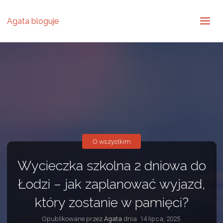
Agata bloguje
O wszystkim
Wycieczka szkolna 2 dniowa do
Łodzi – jak zaplanować wyjazd,
który zostanie w pamięci?
Opublikowane przez
Agata
dnia
14 lipca, 2025