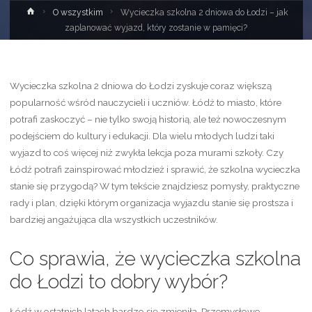
Strona
O wszystkim
Wycieczka szkolna 2 dniowa do Łodzi – jak
główna
zaplanować wyjazd, który zostanie w pamięci?
Wycieczka szkolna 2 dniowa do Łodzi zyskuje coraz większą
popularność wśród nauczycieli i uczniów. Łódź to miasto, które
potrafi zaskoczyć – nie tylko swoją historią, ale też nowoczesnym
podejściem do kultury i edukacji. Dla wielu młodych ludzi taki
wyjazd to coś więcej niż zwykła lekcja poza murami szkoły. Czy
Łódź potrafi zainspirować młodzież i sprawić, że szkolna wycieczka
stanie się przygodą? W tym tekście znajdziesz pomysły, praktyczne
rady i plan, dzięki którym organizacja wyjazdu stanie się prostsza i
bardziej angażująca dla wszystkich uczestników.
Co sprawia, że wycieczka szkolna
do Łodzi to dobry wybór?
Łódź w ostatnich latach bardzo się zmieniła. Przemysłowe