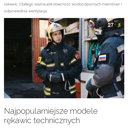
rękawic. Dlatego ważna jest obecność wodoodpornych membran i
odpowiednia wentylacja.
Najpopularniejsze modele
rękawic technicznych