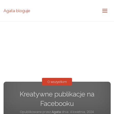
Agata bloguje
O wszystkim
Kreatywne publikacje na
Facebooku
Opublikowane przez
Agata
dnia
4 kwietnia, 2024