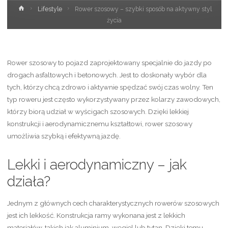
Strona
Lifestyle
Rower szosowy – szybki sposób na aktywny styl
główna
życia
Rower szosowy to pojazd zaprojektowany specjalnie do jazdy po
drogach asfaltowych i betonowych. Jest to doskonały wybór dla
tych, którzy chcą zdrowo i aktywnie spędzać swój czas wolny. Ten
typ roweru jest często wykorzystywany przez kolarzy zawodowych,
którzy biorą udział w wyścigach szosowych. Dzięki lekkiej
konstrukcji i aerodynamicznemu kształtowi, rower szosowy
umożliwia szybką i efektywną jazdę.
Lekki i aerodynamiczny – jak
działa?
Jednym z głównych cech charakterystycznych rowerów szosowych
jest ich lekkość. Konstrukcja ramy wykonana jest z lekkich
materiałów, takich jak aluminium, węgiel lub tytan. Dzięki temu