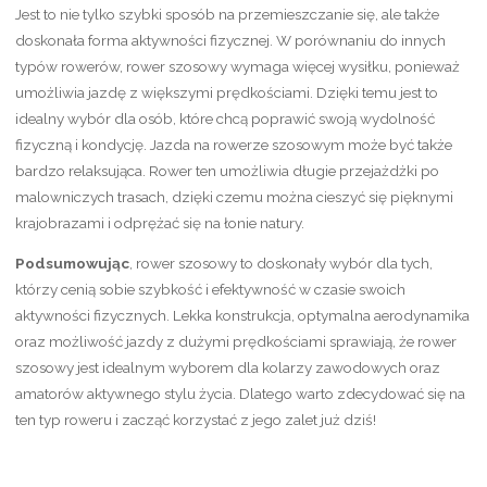
Jest to nie tylko szybki sposób na przemieszczanie się, ale także
doskonała forma aktywności fizycznej. W porównaniu do innych
typów rowerów, rower szosowy wymaga więcej wysiłku, ponieważ
umożliwia jazdę z większymi prędkościami. Dzięki temu jest to
idealny wybór dla osób, które chcą poprawić swoją wydolność
fizyczną i kondycję. Jazda na rowerze szosowym może być także
bardzo relaksująca. Rower ten umożliwia długie przejażdżki po
malowniczych trasach, dzięki czemu można cieszyć się pięknymi
krajobrazami i odprężać się na łonie natury.
Podsumowując
, rower szosowy to doskonały wybór dla tych,
którzy cenią sobie szybkość i efektywność w czasie swoich
aktywności fizycznych. Lekka konstrukcja, optymalna aerodynamika
oraz możliwość jazdy z dużymi prędkościami sprawiają, że rower
szosowy jest idealnym wyborem dla kolarzy zawodowych oraz
amatorów aktywnego stylu życia. Dlatego warto zdecydować się na
ten typ roweru i zacząć korzystać z jego zalet już dziś!