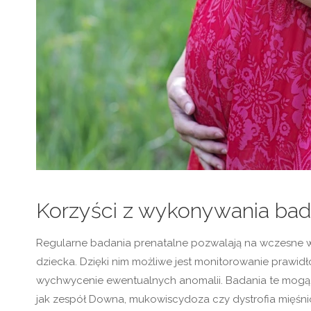
Korzyści z wykonywania bad
Regularne badania prenatalne pozwalają na wczesne w
dziecka. Dzięki nim możliwe jest monitorowanie prawi
wychwycenie ewentualnych anomalii. Badania te mogą 
jak zespół Downa, mukowiscydoza czy dystrofia mięśn