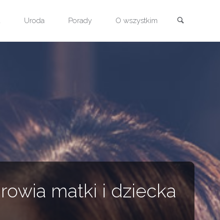
Szukaj
a
Uroda
Porady
O wszystkim
rowia matki i dziecka