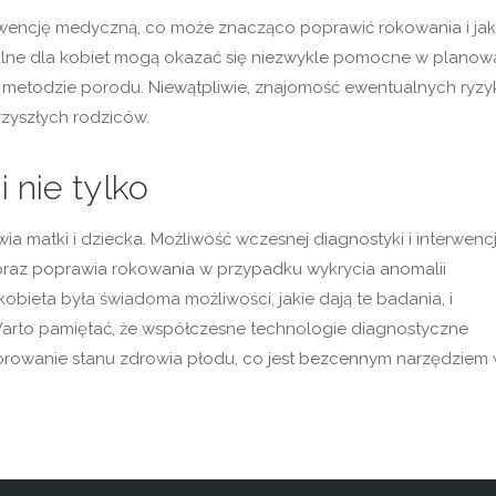
wencję medyczną, co może znacząco poprawić rokowania i ja
alne dla kobiet mogą okazać się niezwykle pomocne w planow
o metodzie porodu. Niewątpliwie, znajomość ewentualnych ryzyk
zyszłych rodziców.
 nie tylko
 matki i dziecka. Możliwość wczesnej diagnostyki i interwencj
oraz poprawia rokowania w przypadku wykrycia anomalii
bieta była świadoma możliwości, jakie dają te badania, i
. Warto pamiętać, że współczesne technologie diagnostyczne
torowanie stanu zdrowia płodu, co jest bezcennym narzędziem