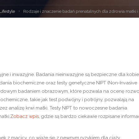
na
Lifestyle
Rodzaje i znaczenie badań prenatalnych dla zdrowia matki i
wna
ne i inwazyjne. Badania nieinwazyjne są bezpieczne dla kobiet
dania biochemiczne oraz testy genetyczne NIPT (Non-Invasive
tandardowym badaniem obrazowym, które pozwala na ocenę rozwo
chemiczne, takie jak test podwójny i potrójny, pozwalają na
 analizę krwi matki. Testy NIPT to nowoczesne badania
atki.
Zobacz wpis
, gdzie są bardzo ciekawie rozpisane informa
k z macicy, co wiąże się z pewnym ryzykiem dla ciąży.