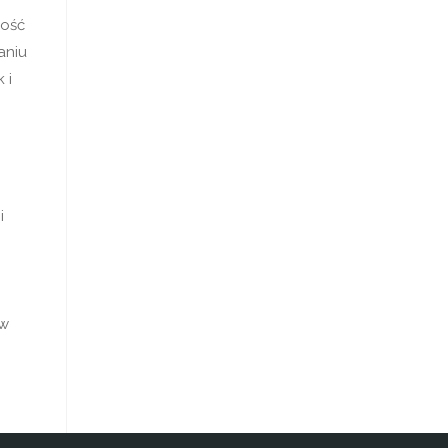
kość
aniu
 i
i
 w