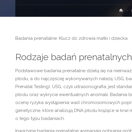
Stro
głó
Badania prenatalne: Klucz do zdrowia matki i dziecka
Rodzaje badań prenatalnych
Podstawowe badania prenatalne dzielą się na nieinwazyj
płodu, a do najczęściej wykonywanych należą: USG, ba
Prenatal Testing). USG, czyli ultrasonografia, jest s
płodu oraz wykrycie ewentualnych anomalii. Badania bio
ocenę ryzyka wystąpienia wad chromosomowych poprzez
genetyczne, które analizują DNA płodu krążące w krwi m
o tego typu badaniach.
Inwazyjne badania prenatalne wymagają pobrania próbe