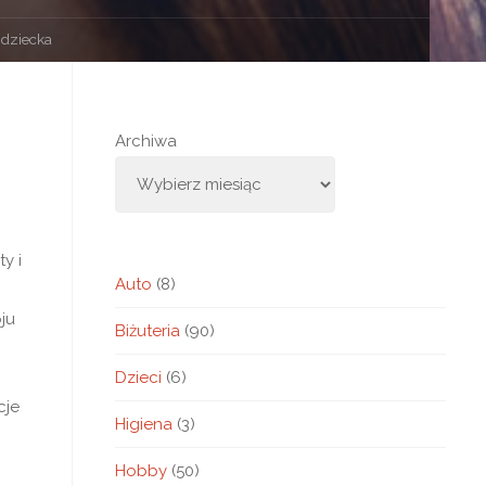
 dziecka
Archiwa
y i
Auto
(8)
ju
Biżuteria
(90)
Dzieci
(6)
cje
Higiena
(3)
Hobby
(50)