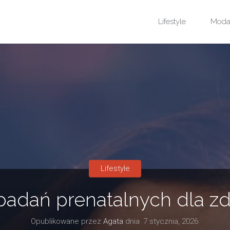
Przejdź
Lifestyle
Mod
do
treści
Lifestyle
badań prenatalnych dla zd
Opublikowane przez
Agata
dnia
7 stycznia, 2026