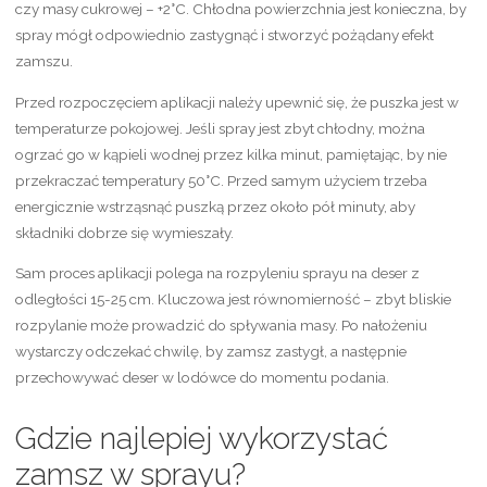
czy masy cukrowej – +2°C. Chłodna powierzchnia jest konieczna, by
spray mógł odpowiednio zastygnąć i stworzyć pożądany efekt
zamszu.
Przed rozpoczęciem aplikacji należy upewnić się, że puszka jest w
temperaturze pokojowej. Jeśli spray jest zbyt chłodny, można
ogrzać go w kąpieli wodnej przez kilka minut, pamiętając, by nie
przekraczać temperatury 50°C. Przed samym użyciem trzeba
energicznie wstrząsnąć puszką przez około pół minuty, aby
składniki dobrze się wymieszały.
Sam proces aplikacji polega na rozpyleniu sprayu na deser z
odległości 15-25 cm. Kluczowa jest równomierność – zbyt bliskie
rozpylanie może prowadzić do spływania masy. Po nałożeniu
wystarczy odczekać chwilę, by zamsz zastygł, a następnie
przechowywać deser w lodówce do momentu podania.
Gdzie najlepiej wykorzystać
zamsz w sprayu?