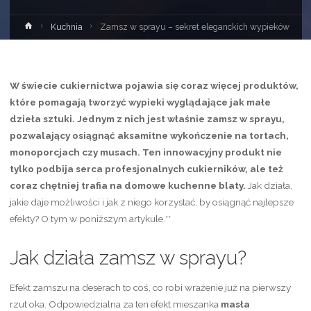
Strona
Kuchnia
Zamsz w sprayu – sekret eleganckich wypieków
główna
W świecie cukiernictwa pojawia się coraz więcej produktów,
które pomagają tworzyć wypieki wyglądające jak małe
dzieła sztuki. Jednym z nich jest właśnie zamsz w sprayu,
pozwalający osiągnąć aksamitne wykończenie na tortach,
monoporcjach czy musach. Ten innowacyjny produkt nie
tylko podbija serca profesjonalnych cukierników, ale też
coraz chętniej trafia na domowe kuchenne blaty.
Jak działa,
jakie daje możliwości i jak z niego korzystać, by osiągnąć najlepsze
efekty? O tym w poniższym artykule.**
Jak działa zamsz w sprayu?
Efekt zamszu na deserach to coś, co robi wrażenie już na pierwszy
rzut oka. Odpowiedzialna za ten efekt mieszanka
masła