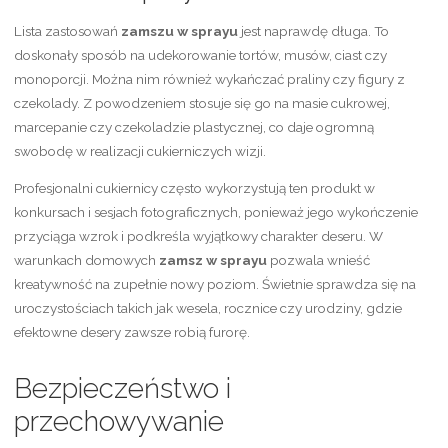
Lista zastosowań
zamszu w sprayu
jest naprawdę długa. To
doskonały sposób na udekorowanie tortów, musów, ciast czy
monoporcji. Można nim również wykańczać praliny czy figury z
czekolady. Z powodzeniem stosuje się go na masie cukrowej,
marcepanie czy czekoladzie plastycznej, co daje ogromną
swobodę w realizacji cukierniczych wizji.
Profesjonalni cukiernicy często wykorzystują ten produkt w
konkursach i sesjach fotograficznych, ponieważ jego wykończenie
przyciąga wzrok i podkreśla wyjątkowy charakter deseru. W
warunkach domowych
zamsz w sprayu
pozwala wnieść
kreatywność na zupełnie nowy poziom. Świetnie sprawdza się na
uroczystościach takich jak wesela, rocznice czy urodziny, gdzie
efektowne desery zawsze robią furorę.
Bezpieczeństwo i
przechowywanie