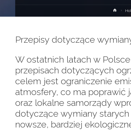
Strona
Ho
główn
Przepisy dotyczące wymian
W ostatnich latach w Polsc
przepisach dotyczących og
celem jest ograniczenie emis
atmosfery, co ma poprawić j
oraz lokalne samorządy wpr
dotyczące wymiany starych
nowsze, bardziej ekologiczn