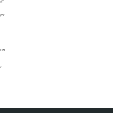
nym
ąco.
 nie
w