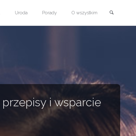
Szukaj
a
Uroda
Porady
O wszystkim
 przepisy i wsparcie