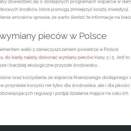
z, aby dowiedzieć się o dostępnych programach wsparcia w da
datkowych środków, które pomogą zmniejszyć koszty inwestycji.
ia wniosków sprawia, że warto śledzić te informacje na bież
 wymiany pieców w Polsce
ementem walki z zanieczyszczeniem powietrza w Polsce.
ją,
do kiedy należy dokonać wymiany pieców
klasy 3 i 5. Jest to
sze i bardziej ekologiczne przyszłe środowisko.
isów oraz korzystania ze wsparcia finansowego dostępnego 
zyniesie korzyści nie tylko dla środowiska, ale i dla jakości
bowiązujących regulacji i podjął działania mające na celu ich