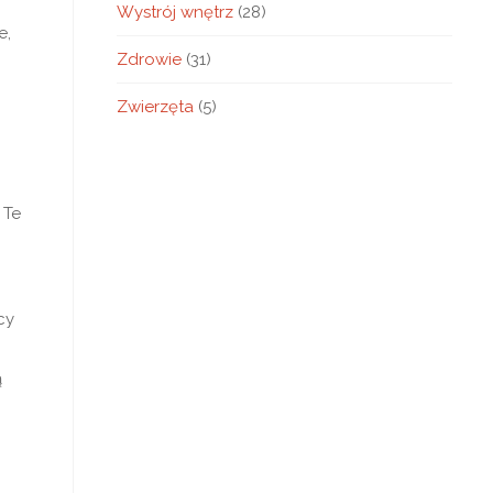
Wystrój wnętrz
(28)
e,
Zdrowie
(31)
Zwierzęta
(5)
 Te
cy
ą