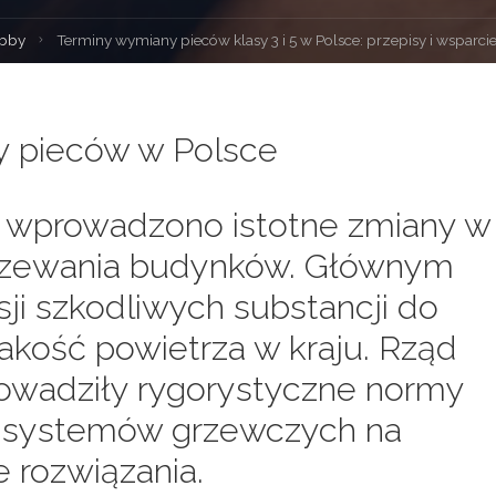
bby
Terminy wymiany pieców klasy 3 i 5 w Polsce: przepisy i wsparci
a
y pieców w Polsce
e wprowadzono istotne zmiany w
rzewania budynków. Głównym
ji szkodliwych substancji do
akość powietrza w kraju. Rząd
owadziły rygorystyczne normy
 systemów grzewczych na
e rozwiązania.