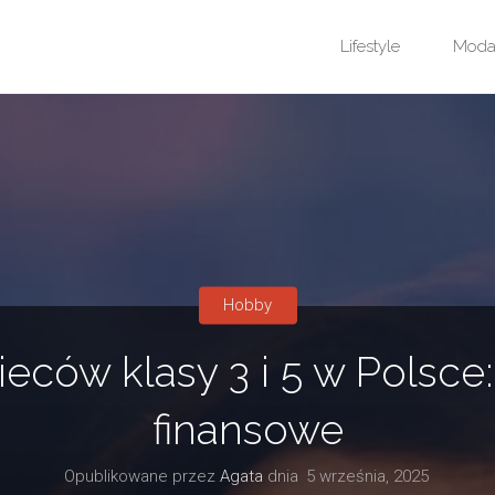
Przejdź
Lifestyle
Mod
do
treści
Hobby
ców klasy 3 i 5 w Polsce:
finansowe
Opublikowane przez
Agata
dnia
5 września, 2025