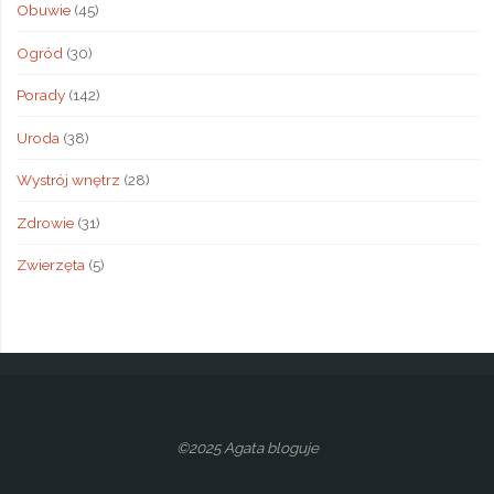
Obuwie
(45)
Ogród
(30)
Porady
(142)
Uroda
(38)
Wystrój wnętrz
(28)
Zdrowie
(31)
Zwierzęta
(5)
©2025 Agata bloguje