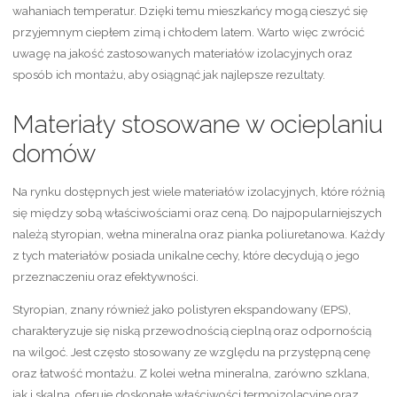
wahaniach temperatur. Dzięki temu mieszkańcy mogą cieszyć się
przyjemnym ciepłem zimą i chłodem latem. Warto więc zwrócić
uwagę na jakość zastosowanych materiałów izolacyjnych oraz
sposób ich montażu, aby osiągnąć jak najlepsze rezultaty.
Materiały stosowane w ocieplaniu
domów
Na rynku dostępnych jest wiele materiałów izolacyjnych, które różnią
się między sobą właściwościami oraz ceną. Do najpopularniejszych
należą styropian, wełna mineralna oraz pianka poliuretanowa. Każdy
z tych materiałów posiada unikalne cechy, które decydują o jego
przeznaczeniu oraz efektywności.
Styropian, znany również jako polistyren ekspandowany (EPS),
charakteryzuje się niską przewodnością cieplną oraz odpornością
na wilgoć. Jest często stosowany ze względu na przystępną cenę
oraz łatwość montażu. Z kolei wełna mineralna, zarówno szklana,
jak i skalna, oferuje doskonałe właściwości termoizolacyjne oraz