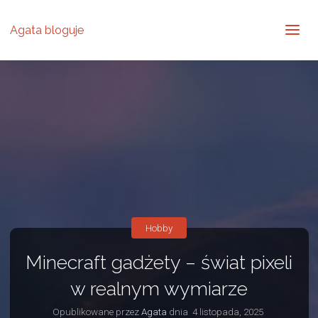
Agata bloguje
Hobby
Minecraft gadżety – świat pixeli
w realnym wymiarze
Opublikowane przez
Agata
dnia
4 listopada, 2025