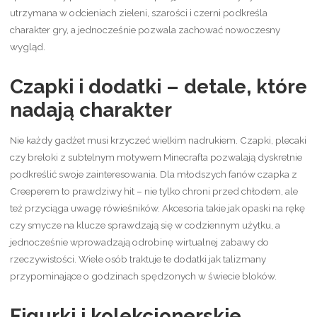
utrzymana w odcieniach zieleni, szarości i czerni podkreśla
charakter gry, a jednocześnie pozwala zachować nowoczesny
wygląd.
Czapki i dodatki – detale, które
nadają charakter
Nie każdy gadżet musi krzyczeć wielkim nadrukiem. Czapki, plecaki
czy breloki z subtelnym motywem Minecrafta pozwalają dyskretnie
podkreślić swoje zainteresowania. Dla młodszych fanów czapka z
Creeperem to prawdziwy hit – nie tylko chroni przed chłodem, ale
też przyciąga uwagę rówieśników. Akcesoria takie jak opaski na rękę
czy smycze na klucze sprawdzają się w codziennym użytku, a
jednocześnie wprowadzają odrobinę wirtualnej zabawy do
rzeczywistości. Wiele osób traktuje te dodatki jak talizmany
przypominające o godzinach spędzonych w świecie bloków.
Figurki i kolekcjonerskie