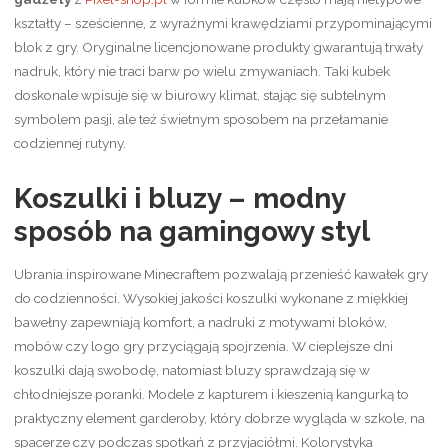
kształty – sześcienne, z wyraźnymi krawędziami przypominającymi
blok z gry. Oryginalne licencjonowane produkty gwarantują trwały
nadruk, który nie traci barw po wielu zmywaniach. Taki kubek
doskonale wpisuje się w biurowy klimat, stając się subtelnym
symbolem pasji, ale też świetnym sposobem na przełamanie
codziennej rutyny.
Koszulki i bluzy – modny
sposób na gamingowy styl
Ubrania inspirowane Minecraftem pozwalają przenieść kawałek gry
do codzienności. Wysokiej jakości koszulki wykonane z miękkiej
bawełny zapewniają komfort, a nadruki z motywami bloków,
mobów czy logo gry przyciągają spojrzenia. W cieplejsze dni
koszulki dają swobodę, natomiast bluzy sprawdzają się w
chłodniejsze poranki. Modele z kapturem i kieszenią kangurką to
praktyczny element garderoby, który dobrze wygląda w szkole, na
spacerze czy podczas spotkań z przyjaciółmi. Kolorystyka