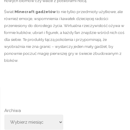
nowych biomów czy walce z potworami nocą.
Świat
Minecraft gadżetów
to nie tylko przedmioty użytkowe, ale
również emocje, wspomnienia i kawałek dziecięcej radości
przeniesiony do dorosłego życia. Wirtualna rzeczywistość ożywa w
formie kubków, ubrań i figurek, a każdy fan znajdzie wśród nich coś
dla siebie. Te produkty łączą pokolenia i przypominają, że
wyobraźnia nie zna granic – wystarczy jeden mały gadżet, by
ponownie poczuć magię pierwszej gry w świecie zbudowanym z
bloków.
Archiwa