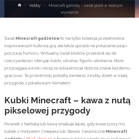
Strona
Hobby
Minecraft gadżety – świat pixeli w realnym
główna
wymiarze
Świat
Minecraft gadżetów
to nie tylko kolekcja przedmiotów
inspirowanych kultową grą, ale także sposób na pokazanie pasji i
poczucia humoru. Wirtualny świat bloków przeniósł się do
rzeczywistości, oferując kubki, ubrania, figurki i akcesoria, które
przyciągają wzrok i niosą ze sobą emocje dobrze znane każdemu
graczowi. Te przedmioty potrafią zamienić zwykły dzień w małą
przygodę z pikselowym klimatem.
Kubki Minecraft – kawa z nutą
pikselowej przygody
Poranek z herbatą lub kawą smakuje lepiej, gdy towarzyszy mu
kubek z motywem Creepera lub Steve’a. Ceramiczne
Minecraft
gadżety
z
Pixel-shop.pl
w formie kubków często mają nietypowe