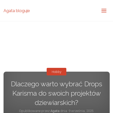
Agata bloguje
Hobby
Dlaczego warto wybrać Drops
Karisma do swoich projektów
dziewiarskich?
Opublikowane przez
Agata
dnia
9 września, 2025