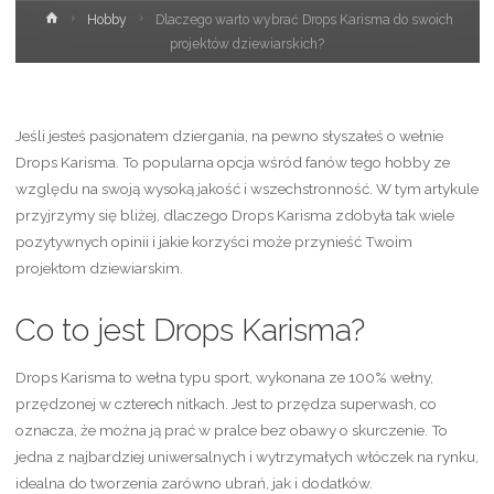
Strona
Hobby
Dlaczego warto wybrać Drops Karisma do swoich
główna
projektów dziewiarskich?
Jeśli jesteś pasjonatem dziergania, na pewno słyszałeś o wełnie
Drops Karisma. To popularna opcja wśród fanów tego hobby ze
względu na swoją wysoką jakość i wszechstronność. W tym artykule
przyjrzymy się bliżej, dlaczego Drops Karisma zdobyła tak wiele
pozytywnych opinii i jakie korzyści może przynieść Twoim
projektom dziewiarskim.
Co to jest Drops Karisma?
Drops Karisma to wełna typu sport, wykonana ze 100% wełny,
przędzonej w czterech nitkach. Jest to przędza superwash, co
oznacza, że można ją prać w pralce bez obawy o skurczenie. To
jedna z najbardziej uniwersalnych i wytrzymałych włóczek na rynku,
idealna do tworzenia zarówno ubrań, jak i dodatków.