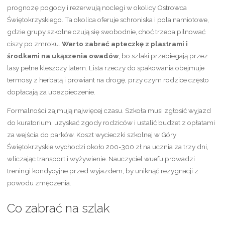
prognozę pogody i rezerwują noclegi w okolicy Ostrowca
Świętokrzyskiego. Ta okolica oferuje schroniska i pola namiotowe,
gdzie grupy szkolne czują się swobodnie, choć trzeba pilnować
ciszy po zmroku.
Warto zabrać apteczkę z plastrami i
środkami na ukąszenia owadów
, bo szlaki przebiegają przez
lasy pełne kleszczy latem. Lista rzeczy do spakowania obejmuje
termosy z herbatą i prowiant na drogę, przy czym rodzice często
dopłacają za ubezpieczenie.
Formalności zajmują najwięcej czasu. Szkoła musi zgłosić wyjazd
do kuratorium, uzyskać zgody rodziców i ustalić budżet z opłatami
za wejścia do parków. Koszt wycieczki szkolnej w Góry
Świętokrzyskie wychodzi około 200-300 zł na ucznia za trzy dni,
wliczając transport i wyżywienie. Nauczyciel wuefu prowadzi
treningi kondycyjne przed wyjazdem, by uniknąć rezygnacji z
powodu zmęczenia.
Co zabrać na szlak