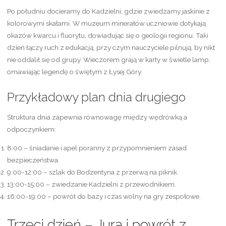
Po południu docieramy do Kadzielni, gdzie zwiedzamy jaskinie z
kolorowymi skałami. W muzeum minerałów uczniowie dotykają
okazów kwarcu i fluorytu, dowiadując się o geologii regionu. Taki
dzień łączy ruch z edukacją, przy czym nauczyciele pilnują, by nikt
nie oddalił się od grupy. Wieczorem grają w karty w świetle lamp,
omawiając legendę o świętym z Łysej Góry.
Przykładowy plan dnia drugiego
Struktura dnia zapewnia równowagę między wędrówką a
odpoczynkiem:
8:00 – śniadanie i apel poranny z przypomnieniem zasad
bezpieczeństwa.
9:00-12:00 – szlak do Bodzentyna z przerwą na piknik.
13:00-15:00 – zwiedzanie Kadzielni z przewodnikiem.
16:00-19:00 – powrót do bazy i czas wolny na gry zespołowe.
Trzeci dzień – Jura i powrót z