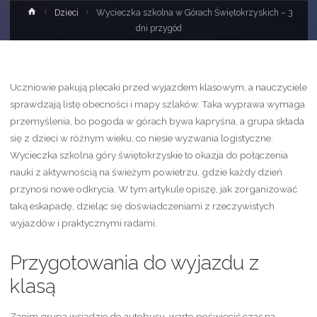
Strona
Dzieci
Wycieczka szkolna w Górach Świętokrzyskich – 3
główna
dni przygód
Uczniowie pakują plecaki przed wyjazdem klasowym, a nauczyciele
sprawdzają listę obecności i mapy szlaków. Taka wyprawa wymaga
przemyślenia, bo pogoda w górach bywa kapryśna, a grupa składa
się z dzieci w różnym wieku, co niesie wyzwania logistyczne.
Wycieczka szkolna góry świętokrzyskie to okazja do połączenia
nauki z aktywnością na świeżym powietrzu, gdzie każdy dzień
przynosi nowe odkrycia. W tym artykule opiszę, jak zorganizować
taką eskapadę, dzieląc się doświadczeniami z rzeczywistych
wyjazdów i praktycznymi radami.
Przygotowania do wyjazdu z
klasą
Zanim grupa wsiądzie do autobusu, warto poświęcić czas na