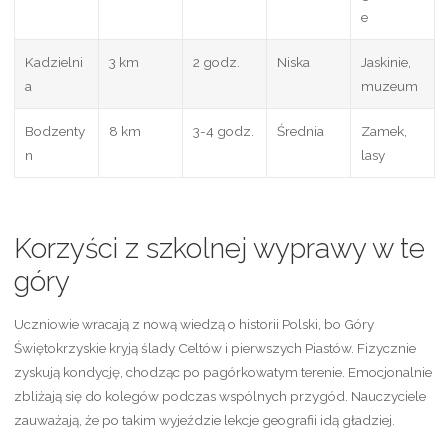
e
Kadzielni
3 km
2 godz.
Niska
Jaskinie,
a
muzeum
Bodzenty
8 km
3-4 godz.
Średnia
Zamek,
n
lasy
Korzyści z szkolnej wyprawy w te
góry
Uczniowie wracają z nową wiedzą o historii Polski, bo Góry
Świętokrzyskie kryją ślady Celtów i pierwszych Piastów. Fizycznie
zyskują kondycję, chodząc po pagórkowatym terenie. Emocjonalnie
zbliżają się do kolegów podczas wspólnych przygód. Nauczyciele
zauważają, że po takim wyjeździe lekcje geografii idą gładziej.