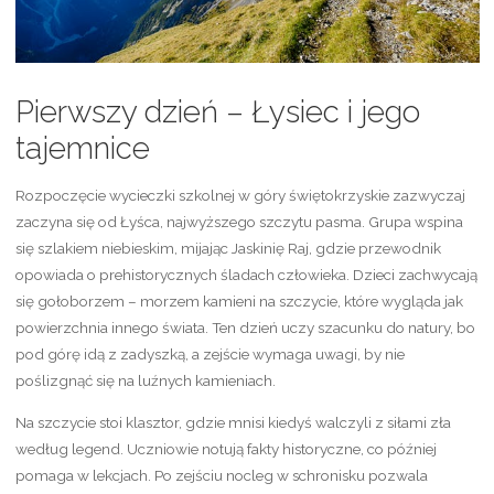
Pierwszy dzień – Łysiec i jego
tajemnice
Rozpoczęcie wycieczki szkolnej w góry świętokrzyskie zazwyczaj
zaczyna się od Łyśca, najwyższego szczytu pasma. Grupa wspina
się szlakiem niebieskim, mijając Jaskinię Raj, gdzie przewodnik
opowiada o prehistorycznych śladach człowieka. Dzieci zachwycają
się gołoborzem – morzem kamieni na szczycie, które wygląda jak
powierzchnia innego świata. Ten dzień uczy szacunku do natury, bo
pod górę idą z zadyszką, a zejście wymaga uwagi, by nie
poślizgnąć się na luźnych kamieniach.
Na szczycie stoi klasztor, gdzie mnisi kiedyś walczyli z siłami zła
według legend. Uczniowie notują fakty historyczne, co później
pomaga w lekcjach. Po zejściu nocleg w schronisku pozwala