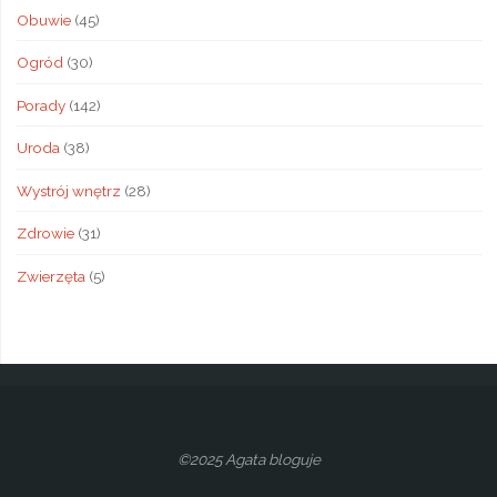
Obuwie
(45)
Ogród
(30)
Porady
(142)
Uroda
(38)
Wystrój wnętrz
(28)
Zdrowie
(31)
Zwierzęta
(5)
©2025 Agata bloguje