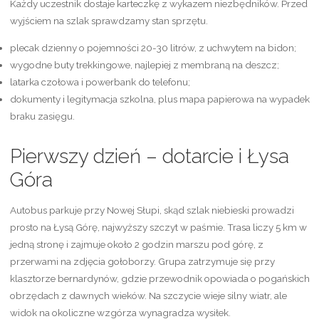
Każdy uczestnik dostaje karteczkę z wykazem niezbędników. Przed
wyjściem na szlak sprawdzamy stan sprzętu.
plecak dzienny o pojemności 20-30 litrów, z uchwytem na bidon;
wygodne buty trekkingowe, najlepiej z membraną na deszcz;
latarka czołowa i powerbank do telefonu;
dokumenty i legitymacja szkolna, plus mapa papierowa na wypadek
braku zasięgu.
Pierwszy dzień – dotarcie i Łysa
Góra
Autobus parkuje przy Nowej Słupi, skąd szlak niebieski prowadzi
prosto na Łysą Górę, najwyższy szczyt w paśmie. Trasa liczy 5 km w
jedną stronę i zajmuje około 2 godzin marszu pod górę, z
przerwami na zdjęcia gołoborzy. Grupa zatrzymuje się przy
klasztorze bernardynów, gdzie przewodnik opowiada o pogańskich
obrzędach z dawnych wieków. Na szczycie wieje silny wiatr, ale
widok na okoliczne wzgórza wynagradza wysiłek.