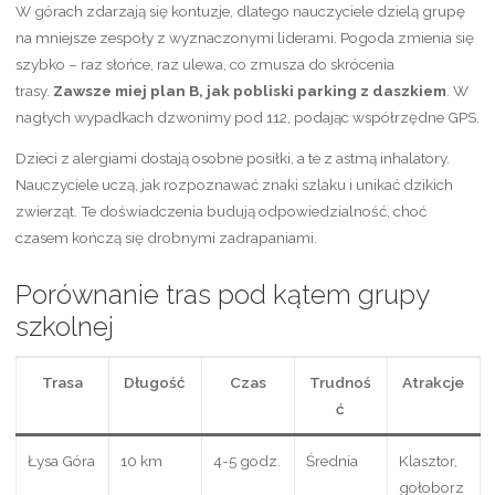
W górach zdarzają się kontuzje, dlatego nauczyciele dzielą grupę
na mniejsze zespoły z wyznaczonymi liderami. Pogoda zmienia się
szybko – raz słońce, raz ulewa, co zmusza do skrócenia
trasy.
Zawsze miej plan B, jak pobliski parking z daszkiem
. W
nagłych wypadkach dzwonimy pod 112, podając współrzędne GPS.
Dzieci z alergiami dostają osobne posiłki, a te z astmą inhalatory.
Nauczyciele uczą, jak rozpoznawać znaki szlaku i unikać dzikich
zwierząt. Te doświadczenia budują odpowiedzialność, choć
czasem kończą się drobnymi zadrapaniami.
Porównanie tras pod kątem grupy
szkolnej
Trasa
Długość
Czas
Trudnoś
Atrakcje
ć
Łysa Góra
10 km
4-5 godz.
Średnia
Klasztor,
gołoborz