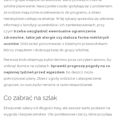
solidne planowanie. Nauczyciele często spotykają się z problemem,
że rodzice mają różne oczekiwania co do programu, a dzieci
niecierpliwie czekają na atrakcje. W tej sytuacji sprawdza się zebranie
informacji o kondycji uczestników i ich zainteresowaniach, przy
czym
trzeba uwzględnić ewentualne ograniczenia
zdrowotne, takie jak alergie czy słabsza forma niektórych
uczniów
. Dobrze też porozmawiać z lokalnymi przewodnikami,
którzy znają teren i dostosują trasę do grupy szkolnej.
Pierwsze kroki obejmują wybór terminu poza szczytem sezonu, by
uniknąć tłumów na szlakach.
Sprawdź prognozę pogody na co
najmniej tydzień przed wyjazdem
, bo deszcz może
pokrzyżować plany. Zbierz zgody rodziców i ubezpieczenie
grupowe, co oszczędzi nerwów w razie niespodzianek.
Co zabrać na szlak
Ekwipunek zależy od długości trasy, ale zawsze warto postawić na
wygodę i bezpieczeństwo. Oto podstawowe rzeczy, które przydają