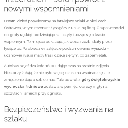
nowymi wspomnieniami
Ostatni dzień poświęcamy na łatwiejsze szlaki w okolicach
Ostrowca, w tym rezerwat Łysogóry z unikalną florą. Grupa wchodzi
do groty rajskiej, podziwiając stalaktyty i ucząc się o krasie
wapiennym. To miejsce pokazuje, jak woda rzeźbi skały przez
tysiące lat. Po obiedzie następuje podsumowanie wyjazdu –
uczniowie rysują mapy tras i dzielą się tym, co zapamiętali.
Autobus odjeżdża koło 16:00, dając czas na ostatnie zdjęcia.
Niektórzy żałują, że nie było więcej czasu na wspinaczkę, ale
zmęczenie daje o sobie znać. Taki powrót z
góry świętokrzyskie
wycieczka 3 dniowa
zostawia w pamięci obrazy mgły na
szczytach i śmiech przy ognisku.
Bezpieczeństwo i wyzwania na
szlaku