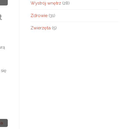
Wystrój wnętrz
(28)
t
Zdrowie
(31)
Zwierzęta
(5)
urą
 się