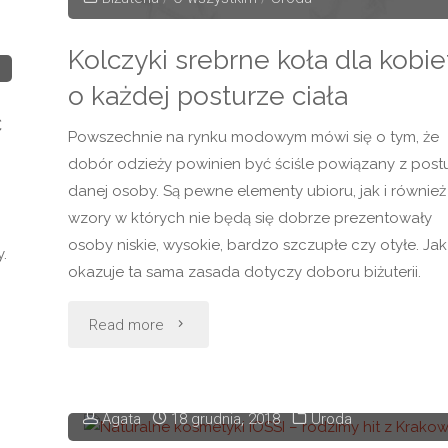
Kolczyki srebrne koła dla kobie
o każdej posturze ciała
c
Powszechnie na rynku modowym mówi się o tym, że
dobór odzieży powinien być ściśle powiązany z post
danej osoby. Są pewne elementy ubioru, jak i również
wzory w których nie będą się dobrze prezentowały
osoby niskie, wysokie, bardzo szczupłe czy otyłe. Jak
.
okazuje ta sama zasada dotyczy doboru biżuterii.
"Kolczyki
Read more
srebrne
koła
Agata
18 grudnia, 2018
Uroda