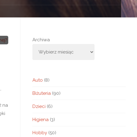
Archiwa
Auto
(8)
,
Biżuteria
(90)
ż na
Dzieci
(6)
ęki
Higiena
(3)
Hobby
(50)