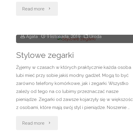
"Jakie
Read more
pędzle
do
Agata
9 listopada, 2019
Uroda
makijażu
Stylowe zegarki
wybierać?"
Żyjemy w czasach w których praktycznie każda osoba
lubi mieć przy sobie jakiś modny gadżet. Mogą to być
zarówno telefony komórkowe, jak i zegarki. Wszystko
zależy od tego na co lubimy przeznaczać nasze
pieniądze. Zegarki od zawsze kojarzyły się w większośc
z osobami, które mają swój styl i pieniądze. Noszenie …
"Stylowe
Read more