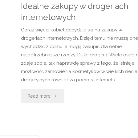
–
Idealne zakupy w drogeriach
internetowych
rodzimy
Coraz więcej kobiet decyduje się na zakupy w
hit
drogeriach internetowych. Dzięki temu nie muszą one
z
wychodzić z domu, a mogą zakupić dla siebie
najpotrzebniejsze rzeczy. Duże drogerie Wiele osób n
Krakowa"
zdaje sobie, tak naprawdę sprawy z tego, że istnieje
możliwość zamówienia kosmetyków w wielkich sieci
drogeryjnych również za pomocą internetu. …
"Idealne
Read more
zakupy
w
drogeriach