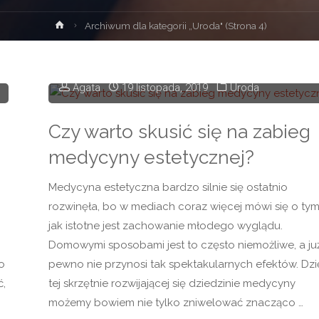
Strona
Archiwum dla kategorii „Uroda"
(Strona 4)
główna
Agata
19 listopada, 2019
Uroda
Czy warto skusić się na zabieg
medycyny estetycznej?
Medycyna estetyczna bardzo silnie się ostatnio
rozwinęła, bo w mediach coraz więcej mówi się o tym
jak istotne jest zachowanie młodego wyglądu.
Domowymi sposobami jest to często niemożliwe, a ju
o
pewno nie przynosi tak spektakularnych efektów. Dzi
ć,
tej skrzętnie rozwijającej się dziedzinie medycyny
możemy bowiem nie tylko zniwelować znacząco …