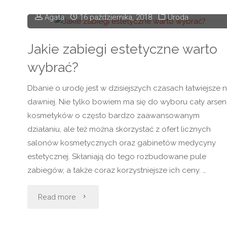
zwrócić
Agata
16 października, 2018
Uroda
uwagę
Jakie zabiegi estetyczne warto
wybierając
wybrać?
body
Dbanie o urodę jest w dzisiejszych czasach łatwiejsze n
dawniej. Nie tylko bowiem ma się do wyboru cały arsen
damskie?"
kosmetyków o często bardzo zaawansowanym
działaniu, ale też można skorzystać z ofert licznych
salonów kosmetycznych oraz gabinetów medycyny
estetycznej. Skłaniają do tego rozbudowane pule
zabiegów, a także coraz korzystniejsze ich ceny. …
"Jakie
Read more
zabiegi