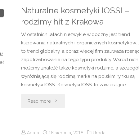
dla
Naturalne kosmetyki IOSSI –
kobiet
rodzimy hit z Krakowa
o
W ostatnich latach niezwykle widoczny jest trend
kupowania naturalnych i organicznych kosmetyków. 
każdej
to trend globalny, a coraz więcej firm zauważa rosną
iż
posturze
zapotrzebowanie na tego typu produkty. Wśród nich
ał
możemy znaleźć także kosmetyki rodzime, a szczegó
ciała"
wyróżniającą się rodzimą marka na polskim rynku są
kosmetyki IOSSI. Kosmetyki IOSSI to zawierające …
"Naturalne
Read more
kosmetyki
IOSSI
Agata
18 sierpnia, 2018
Uroda