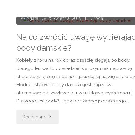
zegarki"
Agata
25 kwietnia, 2019
Uroda
Na co zwrócić uwagę wybierają
body damskie?
Kobiety z roku na rok coraz częściej sięgają po body,
dlatego też warto dowiedzieć się, czym tak naprawdę
charakteryzuje się ta odzież i jakie są jej największe atuty
Modne i stylowe body damskie jest najlepszą
alternatywą dla zwykłych bluzek i klasycznych koszul.
Dla kogo jest body? Body bez żadnego większego …
"Na
Read more
co