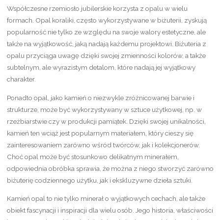
Współczesne rzemiosło jubilerskie korzysta z opalu w wielu
formach. Opal koraliki, często wykorzystywane w biżuterii, zyskują
popularność nie tylko ze względu na swoje walory estetyczne, ale
także na wyjątkowość, jaką nadają każdemu projektowi. Biżuteria z
opalu przyciąga uwagę dzięki swojej zmienności kolorów, a także
subtelnym, ale wyrazistym detalom, które nadają jej wyjątkowy
charakter.
Ponadto opal, jako kamień o niezwykle zróżnicowanej barwie i
strukturze, może być wykorzystywany w sztuce użytkowej, np. w
rzeźbiarstwie czy w produkcji pamiątek. Dzięki swojej unikalności,
kamień ten wciąż jest popularnym materiałem, który cieszy się
zainteresowaniem zarówno wśród twórców, jak i kolekcjonerów.
Choć opal może być stosunkowo delikatnym minerałem,
odpowiednia obróbka sprawia, że można z niego stworzyć zarówno
biżuterię codziennego użytku, jak i ekskluzywne dzieła sztuki.
Kamień opal to nie tylko minerał o wyjątkowych cechach, ale także
obiekt fascynacji i inspiracji dla wielu osób. Jego historia, właściwości