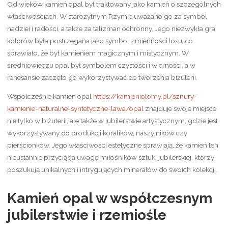
Od wieków kamień opal był traktowany jako kamień o szczególnych
właściwościach. W starożytnym Rzymie uważano go za symbol
nadziei i radości, a także za talizman ochronny. Jego niezwykła gra
kolorów była postrzegana jako symbol zmienności losu, co
sprawiało, że był kamieniem magicznym i mistycznym. W
średniowieczu opal był symbolem czystości i wierności, a w
renesansie zaczęto go wykorzystywać do tworzenia biżuterii.
Współcześnie kamień opal
https://kamieniolomy.pl/sznury-
kamienie-naturalne-syntetyczne-lawa/opal
znajduje swoje miejsce
nie tylko w biżuterii, ale także w jubilerstwie artystycznym, gdzie jest
wykorzystywany do produkcji koralików, naszyjników czy
pierścionków. Jego właściwości estetyczne sprawiają, że kamień ten
nieustannie przyciąga uwagę miłośników sztuki jubilerskiej, którzy
poszukują unikalnych i intrygujących minerałów do swoich kolekcji.
Kamień opal w współczesnym
jubilerstwie i rzemiośle