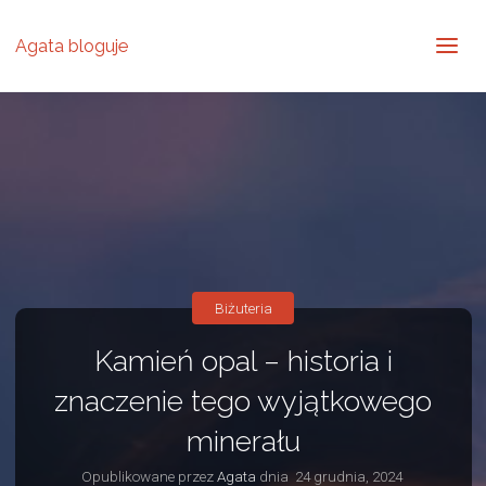
Agata bloguje
Biżuteria
Kamień opal – historia i
znaczenie tego wyjątkowego
minerału
Opublikowane przez
Agata
dnia
24 grudnia, 2024