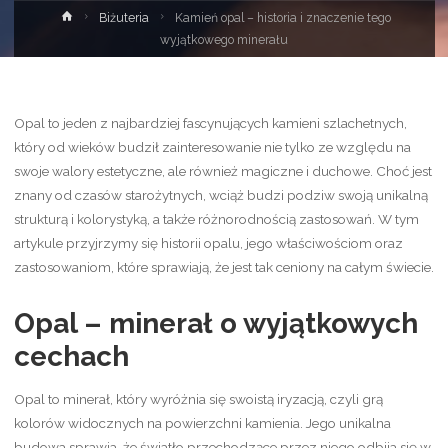
Strona
Biżuteria
Kamień opal – historia i znaczenie tego
główna
wyjątkowego minerału
Opal to jeden z najbardziej fascynujących kamieni szlachetnych,
który od wieków budził zainteresowanie nie tylko ze względu na
swoje walory estetyczne, ale również magiczne i duchowe. Choć jest
znany od czasów starożytnych, wciąż budzi podziw swoją unikalną
strukturą i kolorystyką, a także różnorodnością zastosowań. W tym
artykule przyjrzymy się historii opalu, jego właściwościom oraz
zastosowaniom, które sprawiają, że jest tak ceniony na całym świecie.
Opal – minerał o wyjątkowych
cechach
Opal to minerał, który wyróżnia się swoistą iryzacją, czyli grą
kolorów widocznych na powierzchni kamienia. Jego unikalna
budowa sprawia, że światło przechodzące przez niego odbija się w