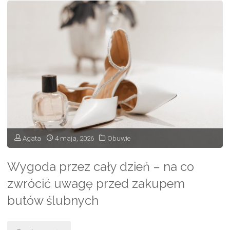
wiedzieć,
zanim
zamówisz
metki
do
ubrań?"
Agata
4 maja, 2026
Obuwie
Wygoda przez cały dzień – na co
zwrócić uwagę przed zakupem
butów ślubnych