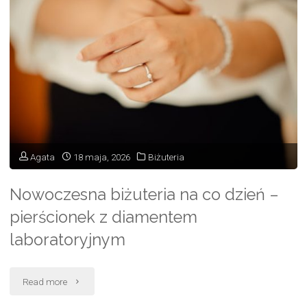
zaczyna
się
od
ochrony
głowy"
Agata
18 maja, 2026
Biżuteria
Nowoczesna biżuteria na co dzień –
pierścionek z diamentem
laboratoryjnym
"Nowoczesna
Read more