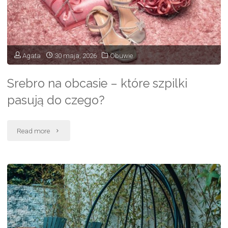
zależy,
czy
projekt
Agata
30 maja, 2026
Obuwie
wyjdzie?"
Srebro na obcasie – które szpilki
pasują do czego?
"Srebro
Read more
na
obcasie
–
które