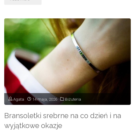
pracy
i
po
godzinach
–
kiedy
spodnie
robocze
Agata
14 maja, 2026
Biżuteria
mają
Bransoletki srebrne na co dzień i na
sens"
wyjątkowe okazje