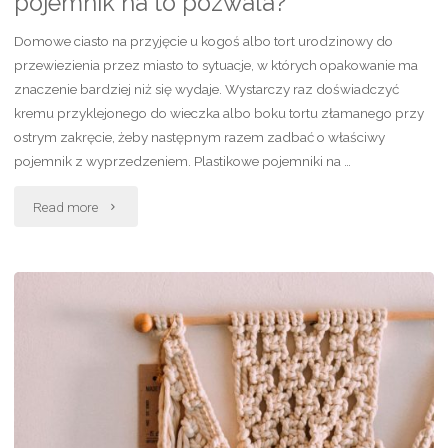
pojemnik na to pozwala?
Domowe ciasto na przyjęcie u kogoś albo tort urodzinowy do
przewiezienia przez miasto to sytuacje, w których opakowanie ma
znaczenie bardziej niż się wydaje. Wystarczy raz doświadczyć
kremu przyklejonego do wieczka albo boku tortu złamanego przy
ostrym zakręcie, żeby następnym razem zadbać o właściwy
pojemnik z wyprzedzeniem. Plastikowe pojemniki na …
"Ciasto
Read more
dotarło
w
całości
–
który
pojemnik