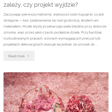
zależy, czy projekt wyjdzie?
Zaczynając pierwszą makramę, większość osób kupuje to, co jest
dostępne — bez zastanawiania się nad grubością, skrętem ani
materiałem. Proste węzły przebaczają wiele błędów przy doborze
sznurka, więc przez jakiś czas to podejście działa. Przy bardziej
rozbudowanych pracach, wzorach wymagających precyzji lub
projektach dekoracyjnych okazuje się jednak, że sznurek do …
"Sznurek
Read more
do
makramy
–
od
czego