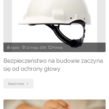
–
kokon
w
codziennym
użyciu"
Agata
22 maja, 2026
Porady
Bezpieczeństwo na budowie zaczyna
się od ochrony głowy
"Bezpieczeństwo
Read more
na
budowie