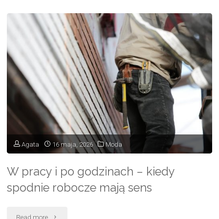
biżuteria
na
co
dzień
–
pierścionek
z
diamentem
Agata
16 maja, 2026
Moda
laboratoryjnym"
W pracy i po godzinach – kiedy
spodnie robocze mają sens
"W
Read more