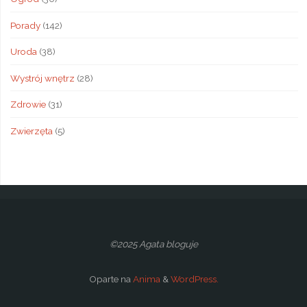
Porady
(142)
Uroda
(38)
Wystrój wnętrz
(28)
Zdrowie
(31)
Zwierzęta
(5)
©2025 Agata bloguje
Oparte na
Anima
&
WordPress.