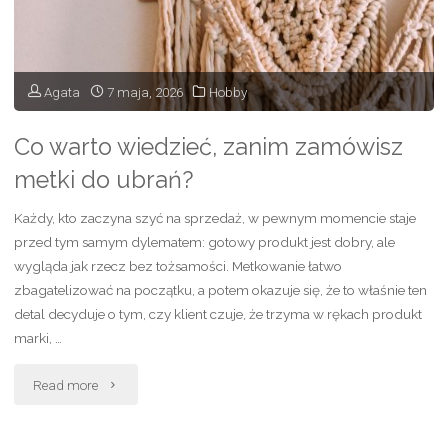
na
to
Agata
7 maja, 2026
Hobby
pozwala?"
Co warto wiedzieć, zanim zamówisz
metki do ubrań?
Każdy, kto zaczyna szyć na sprzedaż, w pewnym momencie staje
przed tym samym dylematem: gotowy produkt jest dobry, ale
wygląda jak rzecz bez tożsamości. Metkowanie łatwo
zbagatelizować na początku, a potem okazuje się, że to właśnie ten
detal decyduje o tym, czy klient czuje, że trzyma w rękach produkt
marki, …
"Co
Read more
warto