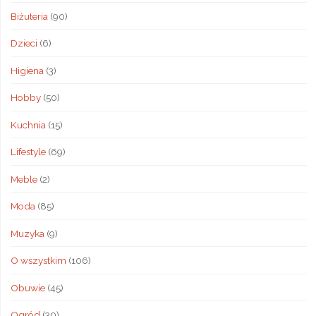
Biżuteria
(90)
ślubnych"
Dzieci
(6)
Higiena
(3)
Hobby
(50)
Kuchnia
(15)
Lifestyle
(69)
Meble
(2)
Moda
(85)
Muzyka
(9)
O wszystkim
(106)
Obuwie
(45)
Ogród
(30)