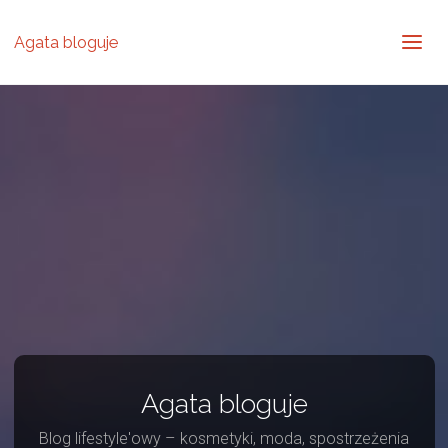
Agata bloguje
Agata bloguje
Blog lifestyle'owy – kosmetyki, moda, spostrzeżenia