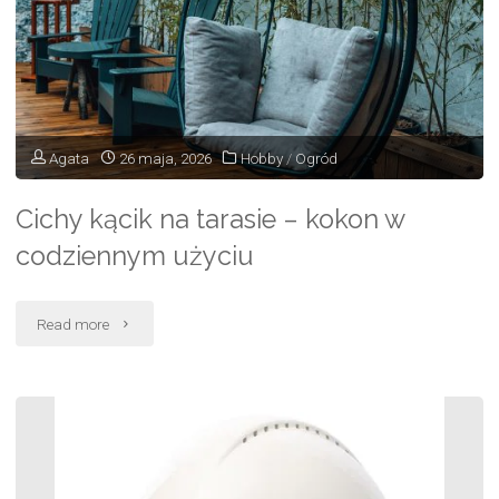
szpilki
pasują
do
czego?"
Agata
26 maja, 2026
Hobby
/
Ogród
Cichy kącik na tarasie – kokon w
codziennym użyciu
"Cichy
Read more
kącik
na
tarasie